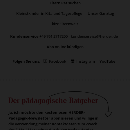
Eltern Rat suchen
Kleinstkinder in Kita und Tagespflege
Unser Ganztag
kizz Elternwelt
Kundenservice
+49 761 2717200
kundenservice@herder.de
Abo online kündigen
Folgen Sie uns:
Facebook
Instagram
YouTube
Der pädagogische Ratgeber
Ja, ich möchte den kostenlosen HERDER-
Pädagogik-Newsletter abonnieren
und willige in
die Verwendung meiner Kontaktdaten zum Zweck
des E-Mail-Marketings durch den Verlag Herder