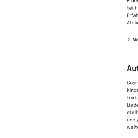
Frau
teil
Erfa
Ateli
Me
Au
Casi
Kind
text
Lied
stell
und 
weit