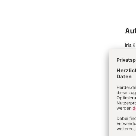
Au
Iris 
Spra
zusä
Spra
Me
Au