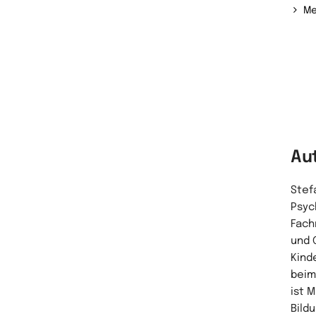
Me
Au
Stef
Psyc
Fachr
und 
Kind
beim
ist 
Bild