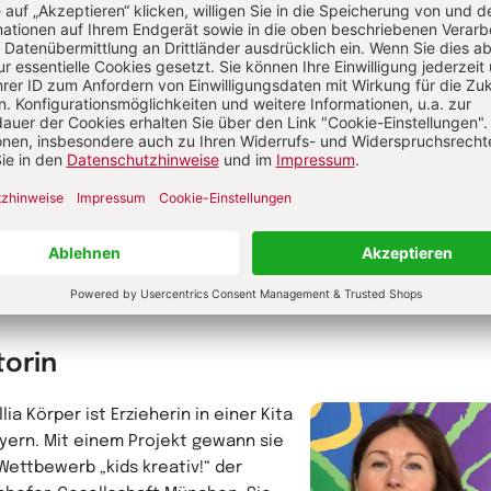
-Lisa Mercuri ist Kindheitspädagogin
.) und begleitet Kitas als
beraterin zum Konzept
chgängige Sprachbildung“. Außerdem
sie Dozentin im Bereich „Sprache“ und
plikatorin für das Konzept „Mit
ern im Gespräch“.
Anna-Lisa Mercuri
hr von Anna-Lisa Mercuri
Kindheitspädagogin
torin
lia Körper ist Erzieherin in einer Kita
ayern. Mit einem Projekt gewann sie
Wettbewerb „kids kreativ!“ der