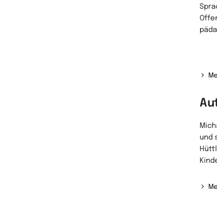
Spra
Offe
päda
Me
Au
Micha
und 
Hütt
Kind
Me