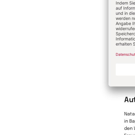
Anna
(M. A
Fach
„Dur
ist 
Multi
Kind
Me
Au
Natal
in B
den 