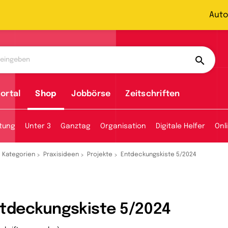
Auto
ortal
Shop
Jobbörse
Zeitschriften
tung
Unter 3
Ganztag
Organisation
Digitale Helfer
Onl
Kategorien
Praxisideen
Projekte
Entdeckungskiste 5/2024
tdeckungskiste 5/2024