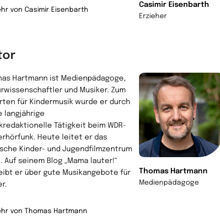
Casimir Eisenbarth
hr von Casimir Eisenbarth
Erzieher
tor
as Hartmann ist Medienpädagoge,
urwissenschaftler und Musiker. Zum
rten für Kindermusik wurde er durch
e langjährige
kredaktionelle Tätigkeit beim WDR-
erhörfunk. Heute leitet er das
sche Kinder- und Jugendfilmzentrum
). Auf seinem Blog „Mama lauter!“
Thomas Hartmann
eibt er über gute Musikangebote für
Medienpädagoge
er.
hr von Thomas Hartmann