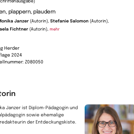
schriftenausgabe)
n, plappern, plaudern
Monika Janzer
(Autorin),
Stefanie Salomon
(Autorin),
aela Fichtner
(Autorin),
mehr
ag Herder
uflage 2024
ellnummer: Z080050
torin
ka Janzer ist Diplom-Pädagogin und
alpädagogin sowie ehemalige
redakteurin der Entdeckungskiste.