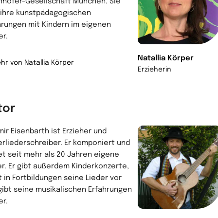
nhofer-Gesellschaft München. Sie
t ihre kunstpädagogischen
hrungen mit Kindern im eigenen
er.
Natallia Körper
hr von Natallia Körper
Erzieherin
tor
mir Eisenbarth ist Erzieher und
erliederschreiber. Er komponiert und
et seit mehr als 20 Jahren eigene
er. Er gibt außerdem Kinderkonzerte,
t in Fortbildungen seine Lieder vor
gibt seine musikalischen Erfahrungen
er.