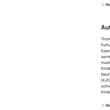
Me
Au
Thom
Kult
Expe
sein
musi
Kind
Deut
(KJF
schr
Kind
Me