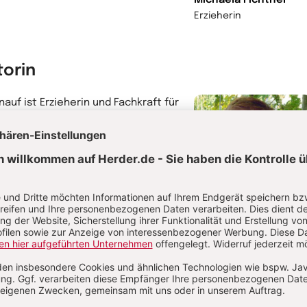
Michaela Fichtner
Erzieherin
torin
Knauf ist Erzieherin und Fachkraft für
chförderung. Seit 2016 ist sie als
tzliche Fachberaterin im Programm
ch-Kitas tätig.
hr von Iris Knauf
Iris Knauf
Erzieherin
torin