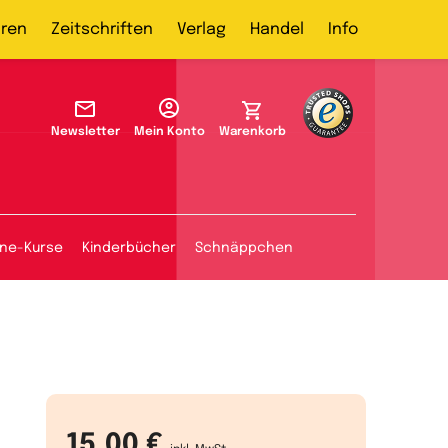
ren
Zeitschriften
Verlag
Handel
Info
Newsletter
Mein Konto
Warenkorb
ine-Kurse
Kinderbücher
Schnäppchen
15,00 €