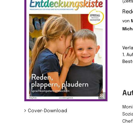
(Zeit
Rede
von
Mich
Verl
1. A
Best
Au
Moni
Cover-Download
Sozi
Chef