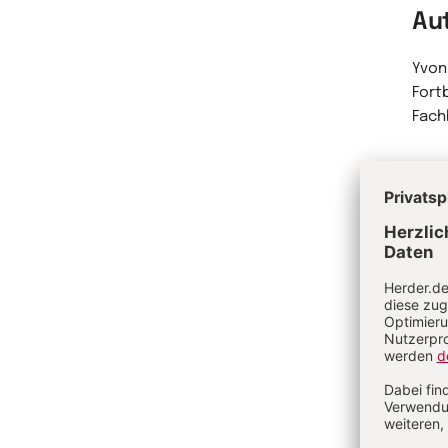
Au
Yvon
Fort
Fach
Me
Au
Mich
Erzi