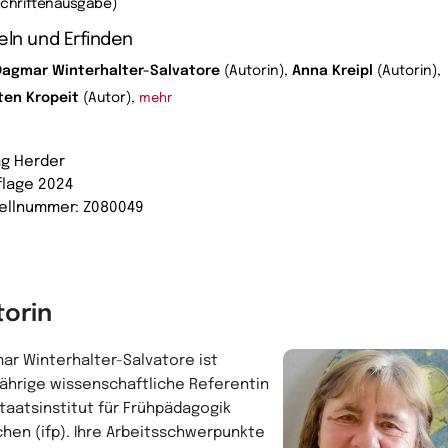
schriftenausgabe)
eln und Erfinden
Dagmar Winterhalter-Salvatore
(Autorin),
Anna Kreipl
(Autorin),
ten Kropeit
(Autor),
mehr
ag Herder
uflage 2024
ellnummer: Z080049
torin
ar Winterhalter-Salvatore ist
jährige wissenschaftliche Referentin
taatsinstitut für Frühpädagogik
hen (ifp). Ihre Arbeitsschwerpunkte