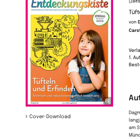
(Zeit
Tüft
von
Cars
Verl
1. A
Best
Au
Dagm
Cover-Download
lang
am S
Münc