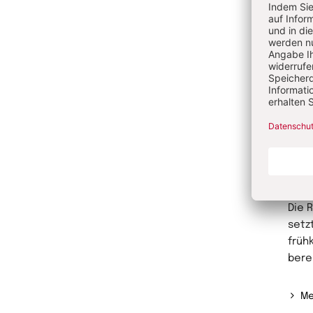
Kult
der K
päda
Fort
Erzie
Me
Au
Die 
setz
früh
berei
Me