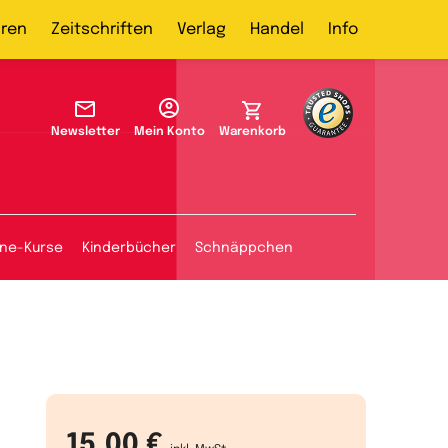
ren
Zeitschriften
Verlag
Handel
Info
Newsletter
Mein Konto
Warenkorb
ine-Kurse
Kinderbücher
Schnäppchen
15,00 €