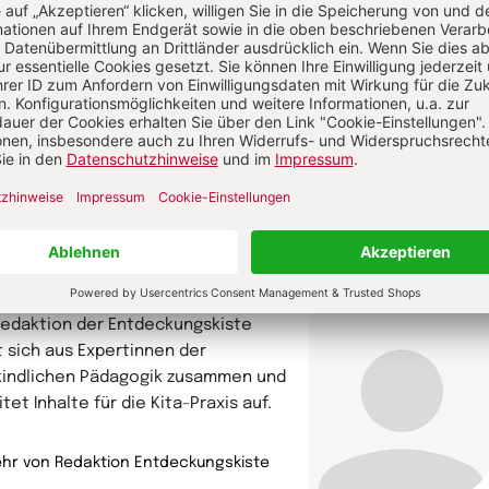
urwissenschaften an der Universität
ünste Berlin. Er ist Autor zahlreicher
gogischer Fachbücher und gibt
bildungen für Erzieherinnen und
her.
Michael Fink
hr von Michael Fink
Kunstpädagoge
tor/in
Redaktion der Entdeckungskiste
t sich aus Expertinnen der
kindlichen Pädagogik zusammen und
tet Inhalte für die Kita-Praxis auf.
hr von Redaktion Entdeckungskiste