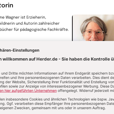
torin
ne Wagner ist Erzieherin,
bildnerin und Autorin zahlreicher
bücher für pädagogische Fachkräfte.
hr von Yvonne Wagner
Yvonne Wagner
Erzieherin
tor
ael Fink
studierte ästhetische
ehung, Kunst- und