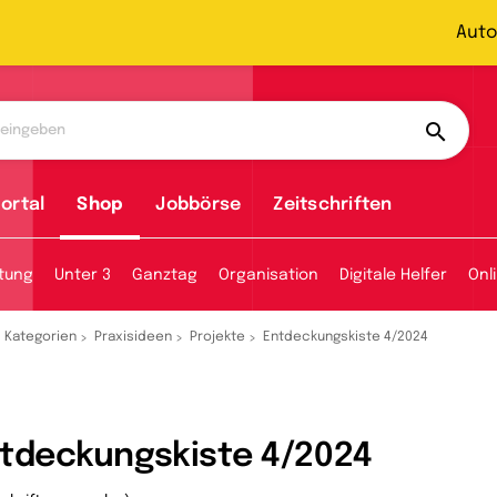
Auto
ortal
Shop
Jobbörse
Zeitschriften
tung
Unter 3
Ganztag
Organisation
Digitale Helfer
Onl
Kategorien
Praxisideen
Projekte
Entdeckungskiste 4/2024
tdeckungskiste 4/2024