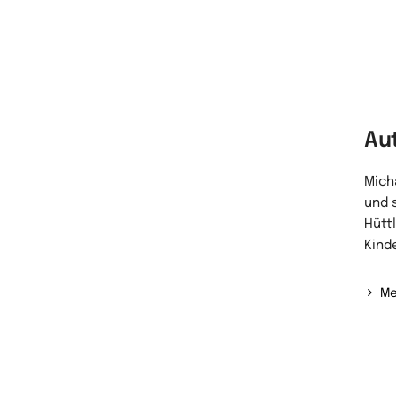
Au
Micha
und 
Hütt
Kind
Me