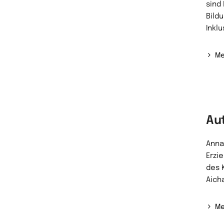
sind 
Bild
Inklu
Me
Au
Anna
Erzi
des 
Aich
Me