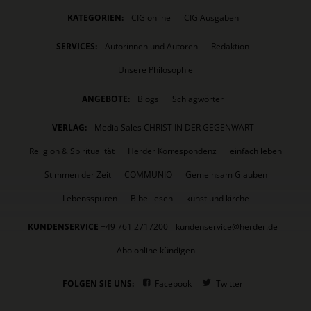
KATEGORIEN:
CIG online
CIG Ausgaben
SERVICES:
Autorinnen und Autoren
Redaktion
Unsere Philosophie
ANGEBOTE:
Blogs
Schlagwörter
VERLAG:
Media Sales CHRIST IN DER GEGENWART
Religion & Spiritualität
Herder Korrespondenz
einfach leben
Stimmen der Zeit
COMMUNIO
Gemeinsam Glauben
Lebensspuren
Bibel lesen
kunst und kirche
KUNDENSERVICE
+49 761 2717200
kundenservice@herder.de
Abo online kündigen
FOLGEN SIE UNS:
Facebook
Twitter