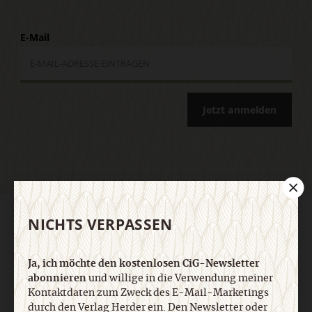
E-Mail
Jetzt anmelden
NICHTS VERPASSEN
AGB und Widerrufsbelehrung
Datenschutz
Barrierefreiheit
Impressum
Ja, ich möchte den kostenlosen CiG-Newsletter
Vertrag widerrufen
Abo online kündigen
abonnieren
und willige in die Verwendung meiner
Kontaktdaten zum Zweck des E-Mail-Marketings
durch den Verlag Herder ein. Den Newsletter oder