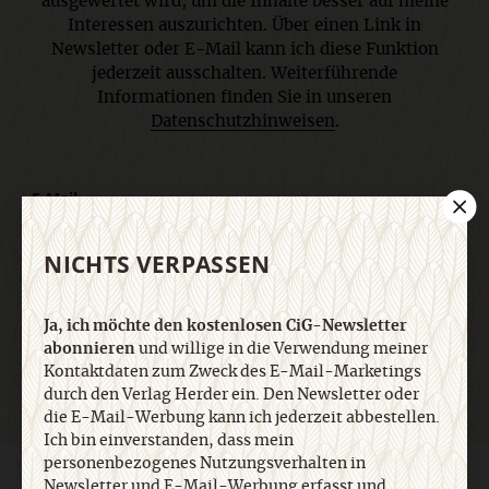
ausgewertet wird, um die Inhalte besser auf meine
Interessen auszurichten. Über einen Link in
Newsletter oder E-Mail kann ich diese Funktion
jederzeit ausschalten. Weiterführende
Informationen finden Sie in unseren
Datenschutzhinweisen
.
E-Mail
NICHTS VERPASSEN
Jetzt anmelden
Ja, ich möchte den kostenlosen CiG-Newsletter
abonnieren
und willige in die Verwendung meiner
Kontaktdaten zum Zweck des E-Mail-Marketings
durch den Verlag Herder ein. Den Newsletter oder
die E-Mail-Werbung kann ich jederzeit abbestellen.
Ich bin einverstanden, dass mein
personenbezogenes Nutzungsverhalten in
AGB und Widerrufsbelehrung
Datenschutz
Barrierefreiheit
Newsletter und E-Mail-Werbung erfasst und