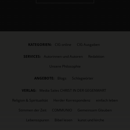
KATEGORIEN:
CIG online
CIG Ausgaben
SERVICES:
Autorinnen und Autoren
Redaktion
Unsere Philosophie
ANGEBOTE:
Blogs
Schlagwörter
VERLAG:
Media Sales CHRIST IN DER GEGENWART
Religion & Spiritualität
Herder Korrespondenz
einfach leben
Stimmen der Zeit
COMMUNIO
Gemeinsam Glauben
Lebensspuren
Bibel lesen
kunst und kirche