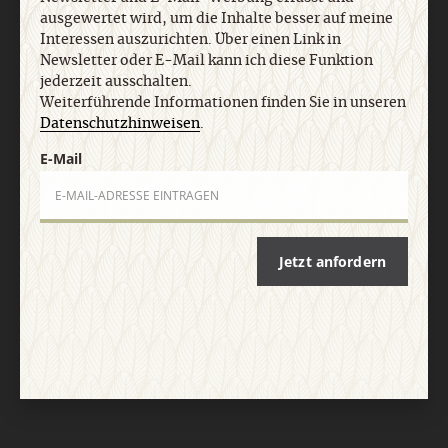
Impressum
ausgewertet wird, um die Inhalte besser auf meine
Interessen auszurichten. Über einen Link in
Newsletter oder E-Mail kann ich diese Funktion
Vertrag widerrufen
Abo online kündigen
jederzeit ausschalten.
Weiterführende Informationen finden Sie in unseren
Datenschutzhinweisen
.
E-Mail
Jetzt anfordern
Nach oben