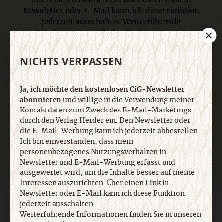
Interessen auszurichten. Über einen Link in
Newsletter oder E-Mail kann ich diese Funktion
jederzeit ausschalten. Weiterführende
Informationen finden Sie in unseren
Datenschutzhinweisen
.
NICHTS VERPASSEN
E-Mail
Ja, ich möchte den kostenlosen CiG-Newsletter
abonnieren
und willige in die Verwendung meiner
Kontaktdaten zum Zweck des E-Mail-Marketings
durch den Verlag Herder ein. Den Newsletter oder
Jetzt anmelden
die E-Mail-Werbung kann ich jederzeit abbestellen.
Ich bin einverstanden, dass mein
personenbezogenes Nutzungsverhalten in
Newsletter und E-Mail-Werbung erfasst und
ausgewertet wird, um die Inhalte besser auf meine
Interessen auszurichten. Über einen Link in
Newsletter oder E-Mail kann ich diese Funktion
jederzeit ausschalten.
AGB und Widerrufsbelehrung
Datenschutz
Barrierefreiheit
Weiterführende Informationen finden Sie in unseren
Impressum