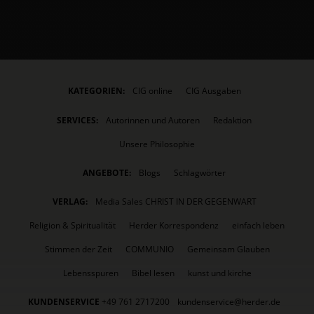
KATEGORIEN:
CIG online
CIG Ausgaben
SERVICES:
Autorinnen und Autoren
Redaktion
Unsere Philosophie
ANGEBOTE:
Blogs
Schlagwörter
VERLAG:
Media Sales CHRIST IN DER GEGENWART
Religion & Spiritualität
Herder Korrespondenz
einfach leben
Stimmen der Zeit
COMMUNIO
Gemeinsam Glauben
Lebensspuren
Bibel lesen
kunst und kirche
KUNDENSERVICE
+49 761 2717200
kundenservice@herder.de