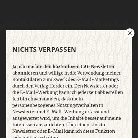
AGB und Widerrufsbelehrung
Datenschutz
Barrierefreiheit
Impressum
NICHTS VERPASSEN
Vertrag widerrufen
Abo online kündigen
Ja, ich möchte den kostenlosen CiG-Newsletter
abonnieren
und willige in die Verwendung meiner
Kontaktdaten zum Zweck des E-Mail-Marketings
durch den Verlag Herder ein. Den Newsletter oder
die E-Mail-Werbung kann ich jederzeit abbestellen.
Ich bin einverstanden, dass mein
personenbezogenes Nutzungsverhalten in
Newsletter und E-Mail-Werbung erfasst und
ausgewertet wird, um die Inhalte besser auf meine
Interessen auszurichten. Über einen Link in
Newsletter oder E-Mail kann ich diese Funktion
Nach oben
jederzeit ausschalten.