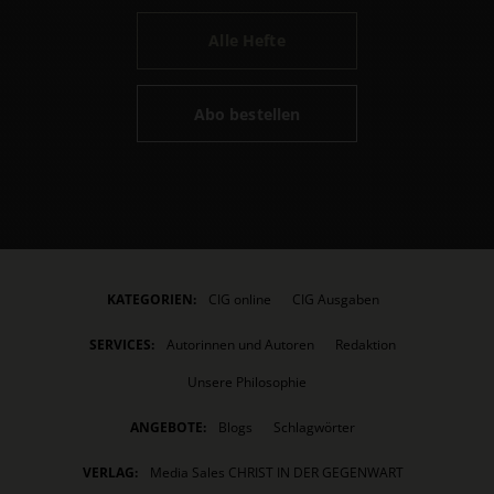
Alle Hefte
Abo bestellen
KATEGORIEN:
CIG online
CIG Ausgaben
SERVICES:
Autorinnen und Autoren
Redaktion
Unsere Philosophie
ANGEBOTE:
Blogs
Schlagwörter
VERLAG:
Media Sales CHRIST IN DER GEGENWART