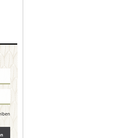
eiben
en