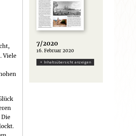
7/2020
cht,
16. Februar 2020
:
. Viele
Inhaltsübersicht anzeigen
 hohen
Glück
eren
 Die
ockt.
nem