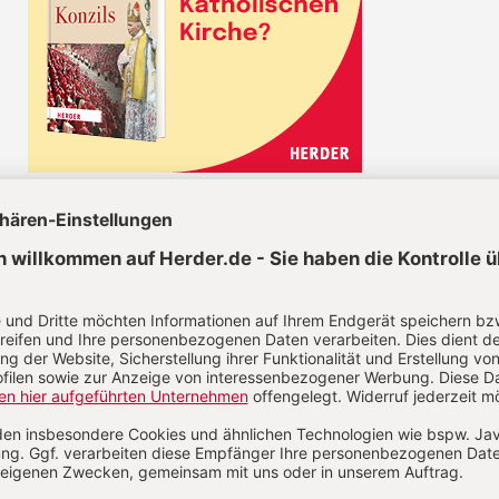
CHRIST IN DER GEGENWART IM ABO
Unsere Wochenzeitschrift bietet Ihnen
Nachrichten und Berichte über aktuelle
Ereignisse aus christlicher Perspektive,
Analysen geistiger, politischer und
religiöser Entwicklungen sowie Anregung