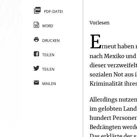
PDF-DATEI
Vorlesen
WORD
E
DRUCKEN
rneut haben 
TEILEN
nach Mexiko und d
dieser verzweife
TEILEN
sozialen Not aus
MAILEN
Kriminalität ihr
Allerdings nutze
im gelobten Lan
hundert Personen
Bedrängten werde
Das erklärte der 