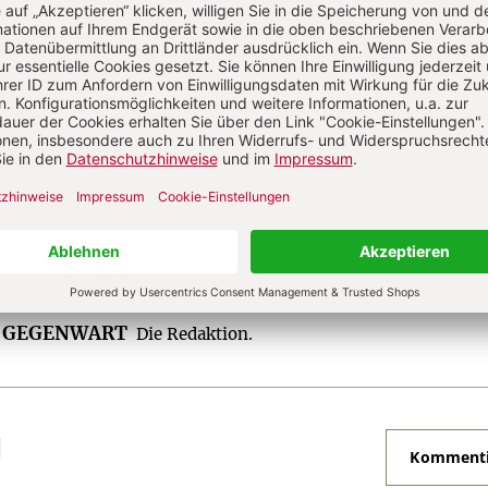
für ein modernes christliches Leben.
Zum Kennenlernen: 4 Wochen gratis
Jetzt gratis testen
R GEGENWART
Die Redaktion.
N
Kommenti