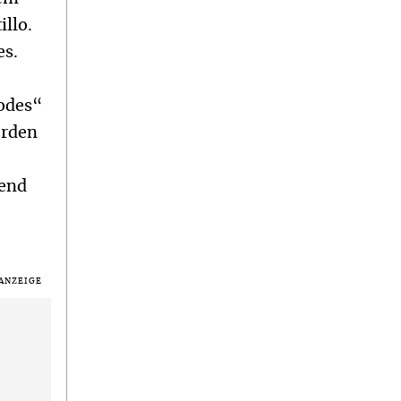
llo.
es.
Todes“
erden
send