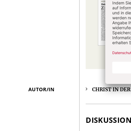
AUTOR/IN
CHRIST IN DE
Überschrift
Artikel-
Infos
DISKUSSIO