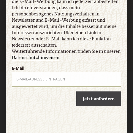
die E-Mail-Werbung kann ich jederzeit abbestellen.
E-Mail
Ich bin einverstanden, dass mein
personenbezogenes Nutzungsverhalten in
Newsletter und E-Mail-Werbung erfasst und
ausgewertet wird, um die Inhalte besser auf meine
Interessen auszurichten. Über einen Link in
Jetzt anmelden
Newsletter oder E-Mail kann ich diese Funktion
jederzeit ausschalten.
Weiterführende Informationen finden Sie in unseren
Datenschutzhinweisen
.
E-Mail
AGB und Widerrufsbelehrung
Datenschutz
Barrierefreiheit
Impressum
Jetzt anfordern
Vertrag widerrufen
Abo online kündigen