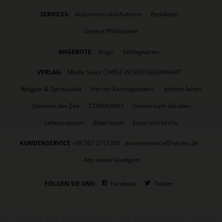
SERVICES:
Autorinnen und Autoren
Redaktion
Unsere Philosophie
ANGEBOTE:
Blogs
Schlagwörter
VERLAG:
Media Sales CHRIST IN DER GEGENWART
Religion & Spiritualität
Herder Korrespondenz
einfach leben
Stimmen der Zeit
COMMUNIO
Gemeinsam Glauben
Lebensspuren
Bibel lesen
kunst und kirche
KUNDENSERVICE
+49 761 2717200
kundenservice@herder.de
Abo online kündigen
FOLGEN SIE UNS:
Facebook
Twitter