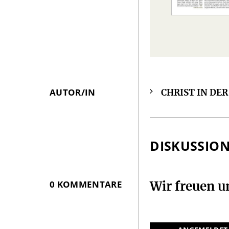
AUTOR/IN
CHRIST IN DE
Überschrift
Artikel-
Infos
DISKUSSIO
0 KOMMENTARE
Wir freuen 