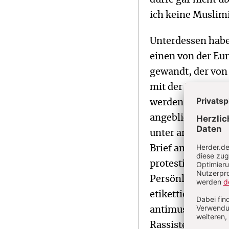
ich keine Muslim
Unterdessen habe
einen von der Eu
gewandt, der von 
mit der Regierun
werden nicht nur 
angeblich islamf
unter anderem be
Brief an die EU-
protestieren dies
Persönlichkeiten
etikettiert und a
antimuslimischen
Rassisten und de