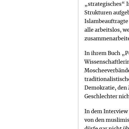
„strategisches“ I
Strukturen aufgeb
Islambeauftragte
alle arbeitslos,
zusammenarbeite
In ihrem Buch „Po
Wissenschaftlerin
Moscheeverbände,
traditionalistisc
Demokratie, den 
Geschlechter nich
In dem Interview 
von den muslimis
dürfe gar nicht ü