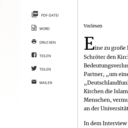
PDF-DATEI
Vorlesen
WORD
E
DRUCKEN
ine zu große
TEILEN
Schröter den Kirc
Bedeutungsverlus
TEILEN
Partner, „um eine
MAILEN
„Deutschlandfunk
Kirchen die Islam
Menschen, vermut
an der Universitä
In dem Interview 