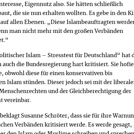
nteresse, Eigennutz also. Sie hätten schließlich
aut, die sie nun erhalten wollten. Es gebe in den K
 auf allen Ebenen. „Diese Islambeauftragten werde
 wenn man nicht mehr mit den großen Verbänden
t.“
litischer Islam – Stresstest für Deutschland“ hat 
 auch die Bundesregierung hart kritisiert. Sie hofie
 obwohl diese für einen konservativen bis
hen Islam stünden. Dieser jedoch sei mit der liberal
Menschenrechten und der Gleichberechtigung der
t vereinbar.
beklagt Susanne Schröter, dass sie für ihre Warnu
chen Verbänden kritisiert werde. Es werde gesagt, 
ber den Islam oder Muslime schreiben und sprechen