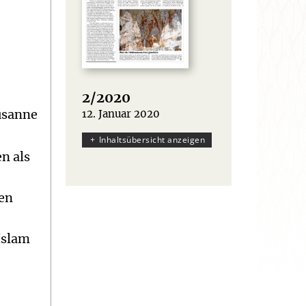
2/2020
Susanne
12. Januar 2020
:
Inhaltsübersicht anzeigen
n als
den
Islam