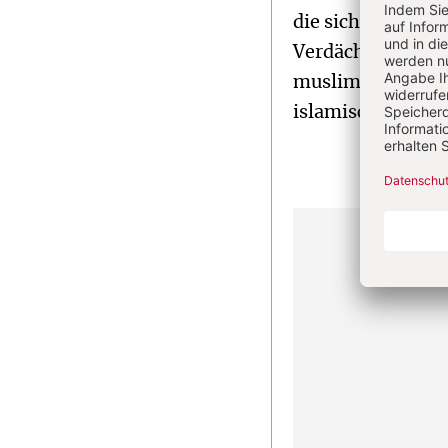
die sich energis
Verdächtigungen,
muslimische Psy
islamische Refo