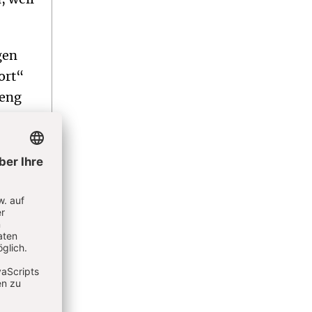
gen
ort“
 eng
port
uch
ngert,
fenen
le
b‘“
chnern,