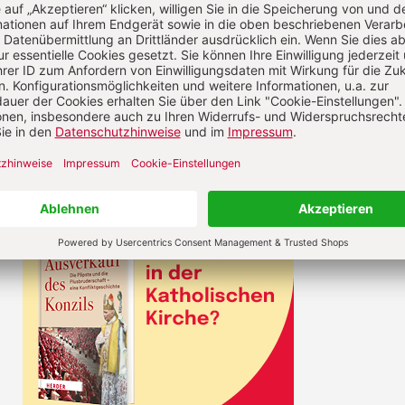
ch gegen solche „Islamophobie“-Unterstellungen,
 ja Denunziationen wehren, gehören unter andere
chologe Ahmad Mansour sowie der Münsteraner
rmtheologe Mouhanad Khorchide.