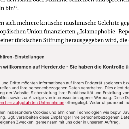
in bin“.
n sich mehrere kritische muslimische Gelehrte ge
ropäischen Union finanzierten „Islamophobie-Rep
einer türkischen Stiftung herausgegeben wird, die
gspartei AKP Erdogans verbunden ist. In diesem Re
antimuslimische Übergriffe aufgelistet, sondern a
eindliche Wissenschaftler und Journalisten angepra
deutende reformorientierte Muslime. In einem Of
Kommissionspräsidentin Ursula von der Leyen
e dagegen, dass in dem Bericht „undifferenziert vie
 und Institutionen aus ganz Europa als ‚islamopho
ls Vertreter und Beförderer eines sogenannten
 Rassismus in „eine Reihe mit Rechtsradikalen,
ren Netzwerken gestellt“ werden. Zu den Unterzei