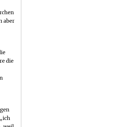
irchen
n aber
die
re die
en
ngen
„ich
, weil