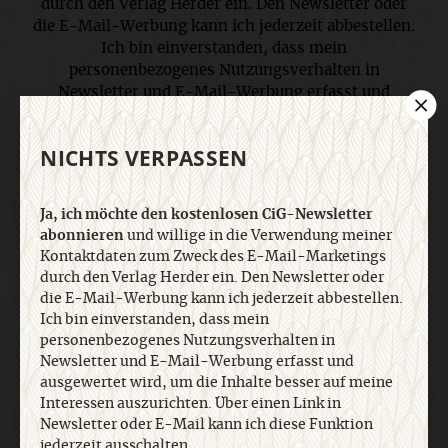
durch den Verlag Herder ein. Den Newsletter oder
die E-Mail-Werbung kann ich jederzeit abbestellen.
Ich bin einverstanden, dass mein
personenbezogenes Nutzungsverhalten in
Newsletter und E-Mail-Werbung erfasst und
ausgewertet wird, um die Inhalte besser auf meine
Interessen auszurichten. Über einen Link in
NICHTS VERPASSEN
Newsletter oder E-Mail kann ich diese Funktion
jederzeit ausschalten. Weiterführende
Informationen finden Sie in unseren
Ja, ich möchte den kostenlosen CiG-Newsletter
Datenschutzhinweisen
.
abonnieren
und willige in die Verwendung meiner
Kontaktdaten zum Zweck des E-Mail-Marketings
durch den Verlag Herder ein. Den Newsletter oder
E-Mail
die E-Mail-Werbung kann ich jederzeit abbestellen.
Ich bin einverstanden, dass mein
personenbezogenes Nutzungsverhalten in
Newsletter und E-Mail-Werbung erfasst und
ausgewertet wird, um die Inhalte besser auf meine
Jetzt anmelden
Interessen auszurichten. Über einen Link in
Newsletter oder E-Mail kann ich diese Funktion
jederzeit ausschalten.