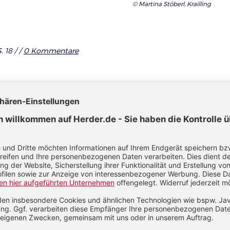
© Martina Stöberl, Krailling
. 18 /
/
0 Kommentare
l jetzt lesen!
auf
Im Abo
rtikel als
Ihr Plus: Zugriff auch auf alle anderen Artikel im
Abo-Bereich
fügbar
1 Heft + 1 Heft digital 0,00 €