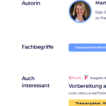
Überschrift
Autorin
Mart
Artikel-
Dipl.
Infos
zu Fr
Fachbegriffe
Gesundheitsför
Auch
PLUS
Ausgabe 8
interessant
Vorbereitung 
VON URSULA KATTHÖ
Themenpaket: Wa