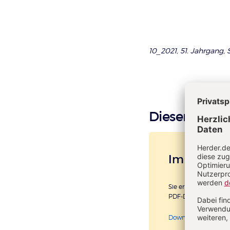
10_2021, 51. Jahrgang, S
Diesen Artike
Im Einzelk
Sie erhalten diesen A
PDF-Datei.
Download sofort ver