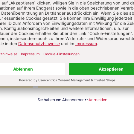
76,40 € für 10 Ausgaben pro Jahr 
danach
Digitalzugang
wSt
inkl. MwSt., zzgl. 13,50 € Versand (D)
IM ABO
IM DIGITAL-ABO
llen
Abo testen
Sie haben ein Abonnement?
Anmelden