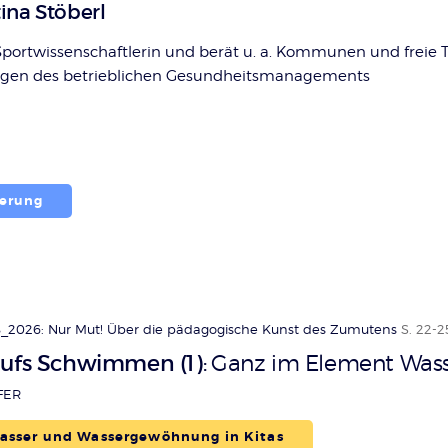
ina Stöberl
-Sportwissenschaftlerin und berät u. a. Kommunen und freie 
agen des betrieblichen Gesundheitsmanagements
derung
_2026: Nur Mut! Über die pädagogische Kunst des Zumutens
S. 22-2
aufs Schwimmen (1)
Ganz im Element Was
:
FER
sser und Wassergewöhnung in Kitas