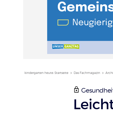
kindergarten heute: Startseite
Das Fachmagazin
Arch
Gesundheits
:
Leich