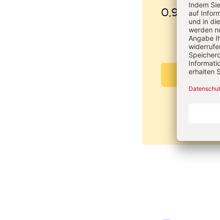
0,95 €
inkl. M
PDF beste