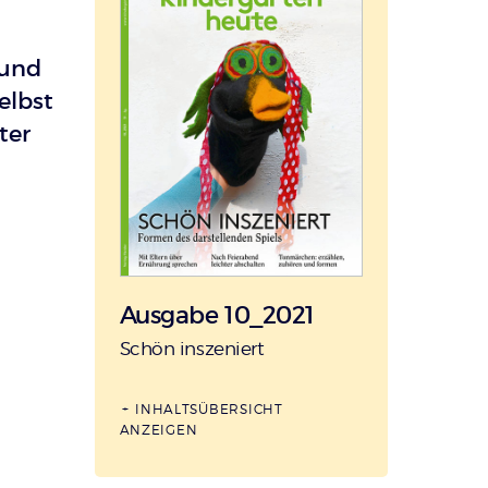
 und
elbst
ter
Ausgabe 10_2021
:
Schön inszeniert
INHALTSÜBERSICHT
ANZEIGEN