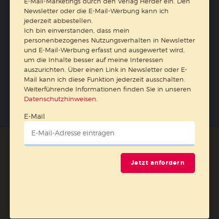
Kleinstkinder in Kita und Tagespflege
Unser Ganztag
E-Mail-Marketings durch den Verlag Herder ein. Den
Newsletter oder die E-Mail-Werbung kann ich
kizz Elternwelt
jederzeit abbestellen.
Ich bin einverstanden, dass mein
Kundenservice
+49 761 2717200
personenbezogenes Nutzungsverhalten in Newsletter
und E-Mail-Werbung erfasst und ausgewertet wird,
kundenservice@herder.de
Abo online kündigen
um die Inhalte besser auf meine Interessen
auszurichten. Über einen Link in Newsletter oder E-
Folgen Sie uns:
Facebook
Instagram
YouTube
Mail kann ich diese Funktion jederzeit ausschalten.
Weiterführende Informationen finden Sie in unseren
Pinterest
Datenschutzhinweisen
.
E-Mail
Der pädagogische Ratgeber
Jetzt anfordern
Ja, ich möchte den kostenlosen HERDER-Pädagogik-
Newsletter abonnieren
und willige in die Verwendung
meiner Kontaktdaten zum Zweck des E-Mail-Marketings
durch den Verlag Herder ein. Den Newsletter oder die E-