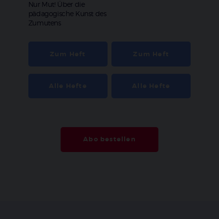
:
Nur Mut! Über die
pädagogische Kunst des
Zumutens
Zum Heft
Zum Heft
Alle Hefte
Alle Hefte
Abo bestellen