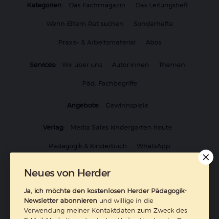
Kategorien:
Das Fachmagazin
Das Leitungsheft
Wenn Eltern Rat suchen
Sonderhefte
Praxis- & Arbeitsmaterial
Abos
Services:
Wir über uns
Autor:innen
Themen
Päd. Fachbegriffe
Angebote:
Gewinnspiele
Verlag:
Media Sales kindergarten heute
Pädagogik & Kinderbuch
WhatsApp
Stellenangebote
Neues von Herder
Aus- & Fortbildungsangebote & Veranstaltungen
Ja, ich möchte den kostenlosen Herder Pädagogik-
Newsletter abonnieren
und willige in die
Entdeckungskiste
Verwendung meiner Kontaktdaten zum Zweck des