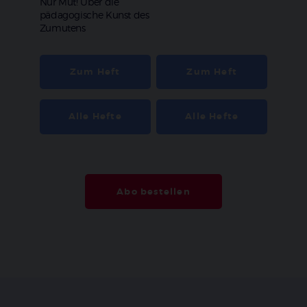
:
Nur Mut! Über die
pädagogische Kunst des
Zumutens
Zum Heft
Zum Heft
Alle Hefte
Alle Hefte
Abo bestellen