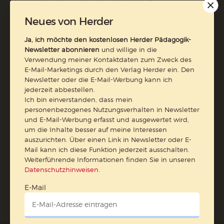
Mail-Werbung kann ich jederzeit abbestellen.
Ich bin einverstanden, dass mein personenbezogenes
Neues von Herder
Nutzungsverhalten in Newsletter und E-Mail-Werbung
erfasst und ausgewertet wird, um die Inhalte besser auf
Ja, ich möchte den kostenlosen Herder Pädagogik-
meine Interessen auszurichten. Über einen Link in
Newsletter abonnieren
und willige in die
Newsletter oder E-Mail kann ich diese Funktion jederzeit
Verwendung meiner Kontaktdaten zum Zweck des
ausschalten.
E-Mail-Marketings durch den Verlag Herder ein. Den
Weiterführende Informationen finden Sie in unseren
Newsletter oder die E-Mail-Werbung kann ich
Datenschutzhinweisen
jederzeit abbestellen.
.
Ich bin einverstanden, dass mein
E-Mail
personenbezogenes Nutzungsverhalten in Newsletter
und E-Mail-Werbung erfasst und ausgewertet wird,
um die Inhalte besser auf meine Interessen
auszurichten. Über einen Link in Newsletter oder E-
Mail kann ich diese Funktion jederzeit ausschalten.
Jetzt anmelden
Weiterführende Informationen finden Sie in unseren
Datenschutzhinweisen
.
E-Mail