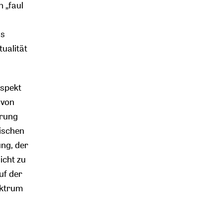
 „faul
ls
ualität
spekt
 von
erung
ischen
ng, der
icht zu
uf der
ektrum