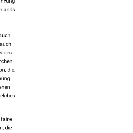
führung
chlands
 auch
 auch
s des
rchen
n, die,
chung
ehen
welches
faire
; die