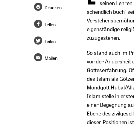
seinen Lehren 
Drucken
schendlich buch“ se
Verstehensbemühunge
Teilen
eigenständige religi
zuzugestehen.
Teilen
So stand auch im P
Mailen
vor der Andersheit 
Gotteserfahrung. Of
des Islam als Götz
Mondgott Hubal/All
Islam stelle in erste
einer Begegnung au
Ebene des zivilgese
dieser Positionen is