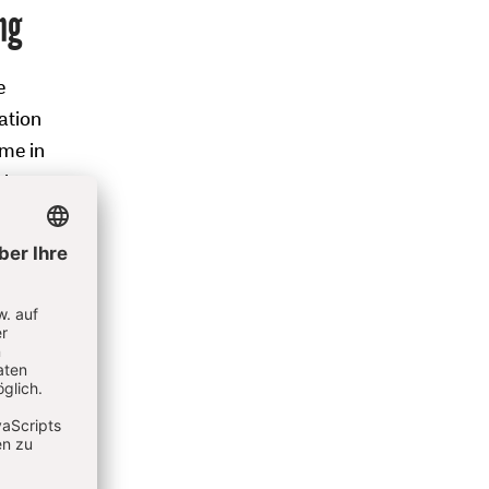
ng
e
ation
ime in
lautet
) aus
ublik
tliche
auen“
inen
r Eisen“