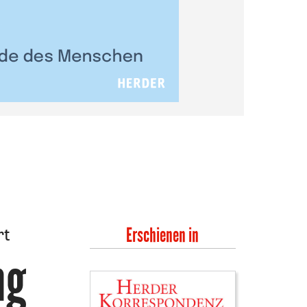
rt
Erschienen in
ng