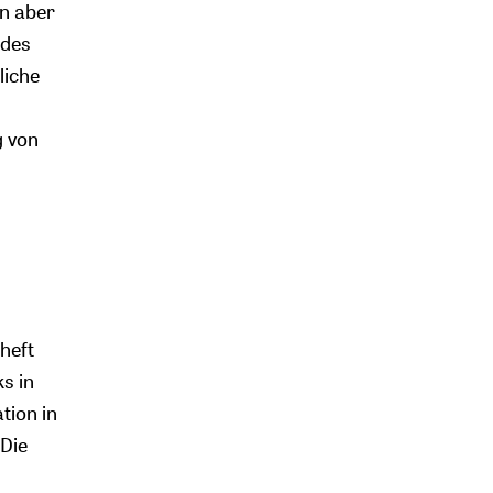
en aber
 des
liche
g von
heft
s in
tion in
 Die