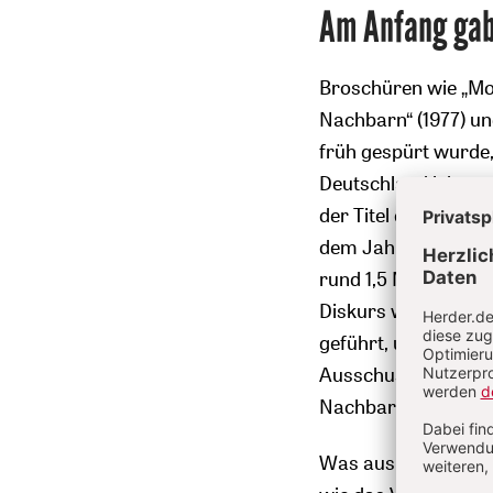
Am Anfang gab
Broschüren wie „Mos
Nachbarn“ (1977) un
früh gespürt wurde, 
Deutschland lebten.
der Titel einer Verö
dem Jahr 1980. Sie 
rund 1,5 Millionen M
Diskurs wurde noch
geführt, und so kon
Ausschuss erstellt
Nachbarn informier
Was aus gegenwärtige