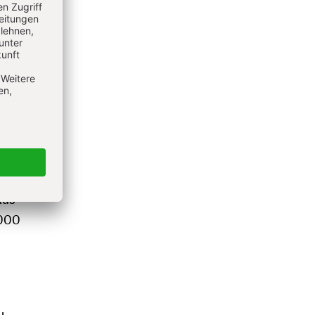
s von
anderes
rt. Die
eneutik
estem
ute
.
ter
aus
2000