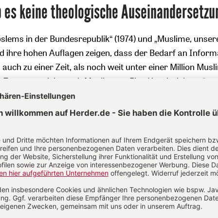
 es keine theologische Auseinandersetzu
lems in der Bundesrepublik“ (1974) und „Muslime, unser
d ihre hohen Auflagen zeigen, dass der Bedarf an Inform
auch zu einer Zeit, als noch weit unter einer Million Musl
 „Zusammenleben mit Muslimen – Eine Handreichung“, so 
ffentlichung der Evangelischen Kirche in Deutschland (EKD
erschien zu einer Zeit, zu der in der damaligen Bundesrep
uslime lebten, davon etwa 1,25 Millionen Türken. Der öffen
 mit dem Tenor „Vorurteile gegenüber Gastarbeitern abb
nte diese vom Kirchlichen Außenamt in Frankfurt durch e
e Handreichung sehr unaufgeregt über die muslimischen
en.
r Sicht „fehlt“, sind einerseits die Behandlungen „heiße