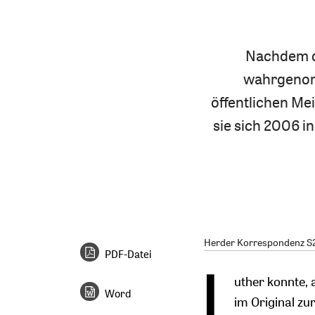
Nachdem di
wahrgenomm
öffentlichen Me
sie sich 2006 i
Herder Korrespondenz S2/
PDF-Datei
L
uther konnte, 
Word
im Original zu