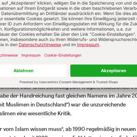
on Staat und Religion, die Frage des Kopftuchs, der Statu
uf Konversion vom Islam zu einer anderen Religion und 
aber auch theologische Auseinandersetzungen jeglicher A
ganz im Zeichen einer ethnographisch-kulturellen Herm
ll um Verständnis werben, indem sie das Andere nach b
 erklärt, nicht ohne auf so manches – wenn auch gut
e über den orientalischen Menschen zurückzugreifen. He
gie und Kommunikationsforschung dies als Orientalismus
eratender Funktion einbezogen. Dieser Einbezug kam spä
 punktuell oder unterschwellig zum Tragen, insbesondere 
abe der Handreichung fast gleichen Namens im Jahre 
t Muslimen in Deutschland“) war die unzureichende
limen eine wesentliche Kritik.
r vom Islam wissen muss“, ab 1990 regelmäßig in neuen