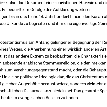
irre, also das Dokument einer christlichen Häresie und ein
i. Es bedurfte im Gefolge der Aufklärung weiterer
n bis in das frühe 19. Jahrhundert hinein, den Koran a
öse Urkunde zu begreifen und ihm eine eigenwertige Spirit
rotestantismus am Anfang gelungener Begegnung der Re
eines Weges, die Anerkennung einer wirklich anderen Art
t ist das andere Extrem zu beobachten: die Charakterisi
en anbetende arabische Stammesreligion, die den mekkan
ah zum Verehrungsgegenstand macht, oder die Behauptu
r Linie eine politische Ideologie dar, die das Christentum n
f gleicher Augenhöhe herausfordere, sondern vielmehr a
llschaftlichen Diskurses anzusiedeln sei. Das gesamte Sp
t heute im evangelischen Bereich zu finden.