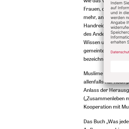
wie das Verhältnis v
Frauen, das Recht a
mehr, andererseits 
Handreichung steht 
des Anderen und wi
Wissen und Gewissen
gemeintes – Klische
bezeichnen Ethnolo
Muslime waren in b
allenfalls nur noch
Anlass der Herausg
(„Zusammenleben mi
Kooperation mit Mus
Das Buch „Was jede