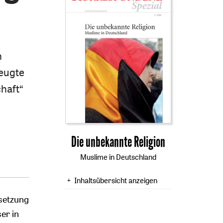
n
beugte
haft“
:
Die unbekannte Religion
Muslime in Deutschland
Inhaltsübersicht anzeigen
rsetzung
er in