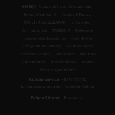
Verlag:
Media Sales Herder Korrespondenz
Religion & Spiritualität
Theologie & Pastoral
CHRIST IN DER GEGENWART
einfach leben
Stimmen der Zeit
COMMUNIO
Gottesdienst
Ideenwerkstatt Gottesdienste
Pastoralblätter
Anzeiger für die Seelsorge
Forum Weltkirche
Gemeinsam Glauben
Lebensspuren
Bibel lesen
kunst und kirche
Biblische Notizen
Diakonia
Römische Quartalschrift
Kundenservice
+49 761 2717200
kundenservice@herder.de
Abo online kündigen
Folgen Sie uns:
Facebook