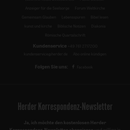
Anzeiger für die Seelsorge
Forum Weltkirche
Gemeinsam Glauben
Lebensspuren
Bibel lesen
kunst und kirche
Biblische Notizen
Diakonia
Römische Quartalschrift
Kundenservice
+49 761 2717200
kundenservice@herder.de
Abo online kündigen
Folgen Sie uns:
Facebook
Herder Korrespondenz-Newsletter
Ja, ich möchte den kostenlosen Herder
Korrespondenz-Newsletter abonnieren
und willige in