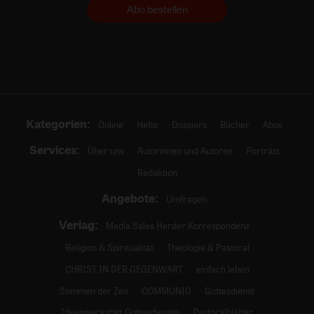
Abo bestellen
Kategorien:
Online
Hefte
Dossiers
Bücher
Abos
Services:
Über uns
Autorinnen und Autoren
Porträts
Redaktion
Angebote:
Umfragen
Verlag:
Media Sales Herder Korrespondenz
Religion & Spiritualität
Theologie & Pastoral
CHRIST IN DER GEGENWART
einfach leben
Stimmen der Zeit
COMMUNIO
Gottesdienst
Ideenwerkstatt Gottesdienste
Pastoralblätter