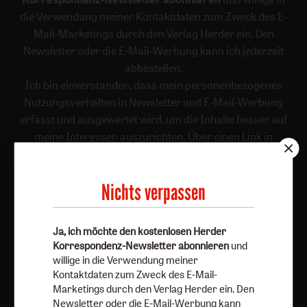
die Verwendung meiner Kontaktdaten zum Zweck des E-
Mail-Marketings durch den Verlag Herder ein. Den
Newsletter oder die E-Mail-Werbung kann ich jederzeit
abbestellen.
Ich bin einverstanden, dass mein personenbezogenes
Nutzungsverhalten in Newsletter und E-Mail-Werbung
erfasst und ausgewertet wird, um die Inhalte besser auf
meine Interessen auszurichten. Über einen Link in
Newsletter oder E-Mail kann ich diese Funktion jederzeit
ausschalten.
Nichts verpassen
Weiterführende Informationen finden Sie in unseren
Datenschutzhinweisen
.
Ja, ich möchte den kostenlosen Herder
E-Mail
Korrespondenz-Newsletter abonnieren
und
willige in die Verwendung meiner
Kontaktdaten zum Zweck des E-Mail-
Marketings durch den Verlag Herder ein. Den
Jetzt anmelden
Newsletter oder die E-Mail-Werbung kann