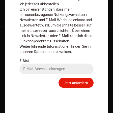
ich jederzeit abbestellen.
Ich bin einverstanden, dass mein
personenbezogenes Nutzungsverhalten in
Newsletter und E-Mail-Werbung erfasst und
ausgewertet wird, um die Inhalte besser auf
meine Interessen auszurichten. Über einen
Link in Newsletter oder E-Mail kann ich diese
AGB und Widerrufsbelehrung
Datenschutz
Funktion jederzeit ausschalten.
Barrierefreiheit
Impressum
Weiterführende Informationen finden Sie in
unseren
Datenschutzhinweisen
.
Vertrag widerrufen
Abo online kündigen
E-Mail
Jetzt anfordern