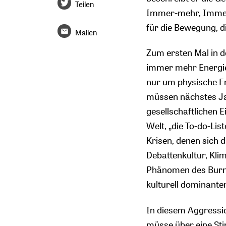
Teilen
Immer-mehr, Immer-
für die Bewegung, 
Mailen
Zum ersten Mal in de
immer mehr Energie 
nur um physische En
müssen nächstes Jah
gesellschaftlichen E
Welt, „die To-do-Li
Krisen, denen sich d
Debattenkultur, Kli
Phänomen des Burnou
kulturell dominante
In diesem Aggressi
müsse über eine Sti