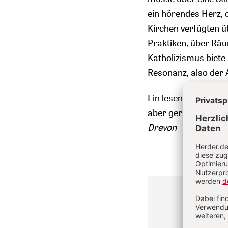
ein hörendes Herz, 
Kirchen verfügten üb
Praktiken, über Räu
Katholizismus biete 
Resonanz, also der
Ein lesenswertes Bu
aber gerade sie kan
Drevon