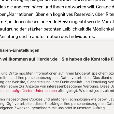
das die anderen hören und ihnen antworten will. Gerade d
er „Narrationen, über ein kognitives Reservoir, über Rit
me“, in denen dieses hörende Herz eingeübt werde. Vor a
aufgrund der stärker betonten Leiblichkeit die Möglichkei
 Anrufung und Transformation des Individuums.
ch, das Mut macht. Denn die Kirche steckt zwar in der Kri
n auch aus der Krise, aus den Krisen herausführen.
Julia