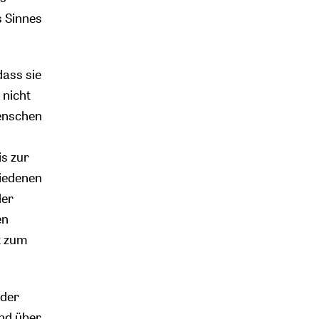
 Sinnes
dass sie
 nicht
Menschen
is zur
hiedenen
der
en
t zum
eder
und über