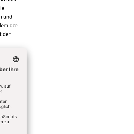
ie
en und
llem der
t der
se,
-Maria