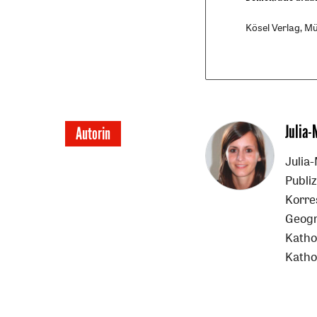
Kösel Verlag, Mü
Überschrift
Julia-
Autorin
Artikel-
Julia
Publiz
Infos
Korre
Geogr
Kathol
Katho