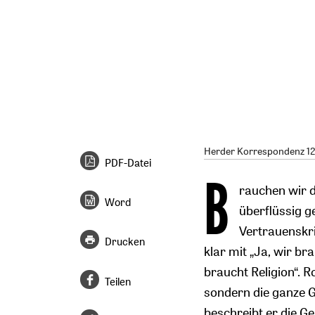
Herder Korrespondenz 12/
PDF-Datei
B
rauchen wir d
Word
überflüssig 
Vertrauenskr
Drucken
klar mit „Ja, wir br
braucht Religion“. Ro
Teilen
sondern die ganze G
beschreibt er die Ge