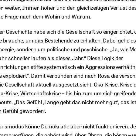
weiter, Immer-höher und den gleichzeitigen Verlust des
die Frage nach dem Wohin und Warum.
r Geschichte habe sich die Gesellschaft so eingerichtet, 
brauche, um das Bestehende zu erhalten. Dabei gehe es
ergie, sondern um politische und psychische: „Ja, wir 
r schneller laufen als dieses Jahr.“ Diese Logik der
inrichtungen stifte systematisch ein Aggressionsverhältn
ste explodiert“. Damit verbunden sind nach Rosa die versc
ie Gesellschaft aktuell ausgesetzt sieht: Öko-Krise, Krise 
ma-Krise, Wirtschaftskrise – bis hin zum um sich greifend
ts. „Das Gefühl ‚Lange geht das nicht mehr gut‘, das is
n Gefühl geworden“.
onsmodus könne Demokratie aber nicht funktionieren. J
mme verfügen, die gehört wird, über Ohren, die hören – 