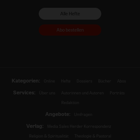
Alle Hefte
Abo bestellen
Kategorien:
Online
Hefte
Dossiers
Bücher
Abos
Services:
Über uns
Autorinnen und Autoren
Porträts
Redaktion
Angebote:
Umfragen
Verlag:
Media Sales Herder Korrespondenz
Religion & Spiritualität
Theologie & Pastoral