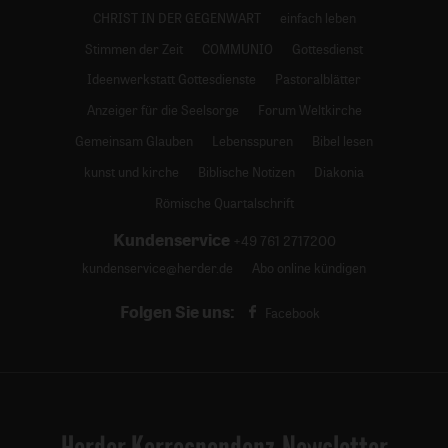
CHRIST IN DER GEGENWART
einfach leben
Stimmen der Zeit
COMMUNIO
Gottesdienst
Ideenwerkstatt Gottesdienste
Pastoralblätter
Anzeiger für die Seelsorge
Forum Weltkirche
Gemeinsam Glauben
Lebensspuren
Bibel lesen
kunst und kirche
Biblische Notizen
Diakonia
Römische Quartalschrift
Kundenservice
+49 761 2717200
kundenservice@herder.de
Abo online kündigen
Folgen Sie uns:
Facebook