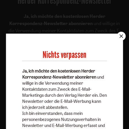
Herder Korrespondenz-Newsletter
Ja, ich möchte den kostenlosen Herder
Korrespondenz-Newsletter abonnieren
und willige in
die Verwendung meiner Kontaktdaten zum Zweck des E-
Mail-Marketings durch den Verlag Herder ein. Den
Newsletter oder die E-Mail-Werbung kann ich jederzeit
abbestellen.
Nichts verpassen
Ich bin einverstanden, dass mein personenbezogenes
Nutzungsverhalten in Newsletter und E-Mail-Werbung
Ja, ich möchte den kostenlosen Herder
erfasst und ausgewertet wird, um die Inhalte besser auf
Korrespondenz-Newsletter abonnieren
und
meine Interessen auszurichten. Über einen Link in
willige in die Verwendung meiner
Newsletter oder E-Mail kann ich diese Funktion jederzeit
Kontaktdaten zum Zweck des E-Mail-
ausschalten.
Marketings durch den Verlag Herder ein. Den
Newsletter oder die E-Mail-Werbung kann
Weiterführende Informationen finden Sie in unseren
ich jederzeit abbestellen.
Datenschutzhinweisen
.
Ich bin einverstanden, dass mein
personenbezogenes Nutzungsverhalten in
E-Mail
Newsletter und E-Mail-Werbung erfasst und