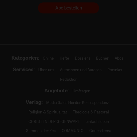
Abo bestellen
Kategorien:
Online
Hefte
Dossiers
Bücher
Abos
Services:
Über uns
Autorinnen und Autoren
Porträts
Redaktion
Angebote:
Umfragen
Verlag:
Media Sales Herder Korrespondenz
Religion & Spiritualität
Theologie & Pastoral
CHRIST IN DER GEGENWART
einfach leben
Stimmen der Zeit
COMMUNIO
Gottesdienst