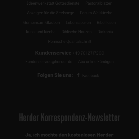
Ideenwerkstatt Gottesdienste
Pastoralblätter
Anzeiger für die Seelsorge
Forum Weltkirche
Gemeinsam Glauben
Lebensspuren
Bibel lesen
kunst und kirche
Biblische Notizen
Diakonia
Römische Quartalschrift
Kundenservice
+49 761 2717200
kundenservice@herder.de
Abo online kündigen
Folgen Sie uns:
Facebook
Herder Korrespondenz-Newsletter
Ja, ich möchte den kostenlosen Herder