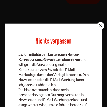
AGB und Widerrufsbelehrung
Datenschutz
Nichts verpassen
Barrierefreiheit
Impressum
Ja, ich möchte den kostenlosen Herder
Vertrag widerrufen
Abo online kündigen
Korrespondenz-Newsletter abonnieren
und
willige in die Verwendung meiner
Kontaktdaten zum Zweck des E-Mail-
Marketings durch den Verlag Herder ein. Den
Newsletter oder die E-Mail-Werbung kann
ich jederzeit abbestellen.
Ich bin einverstanden, dass mein
personenbezogenes Nutzungsverhalten in
Newsletter und E-Mail-Werbung erfasst und
ausgewertet wird, um die Inhalte besser auf