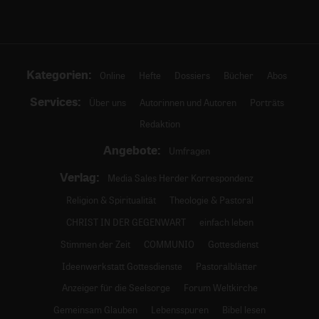
Kategorien:
Online
Hefte
Dossiers
Bücher
Abos
Services:
Über uns
Autorinnen und Autoren
Porträts
Redaktion
Angebote:
Umfragen
Verlag:
Media Sales Herder Korrespondenz
Religion & Spiritualität
Theologie & Pastoral
CHRIST IN DER GEGENWART
einfach leben
Stimmen der Zeit
COMMUNIO
Gottesdienst
Ideenwerkstatt Gottesdienste
Pastoralblätter
Anzeiger für die Seelsorge
Forum Weltkirche
Gemeinsam Glauben
Lebensspuren
Bibel lesen