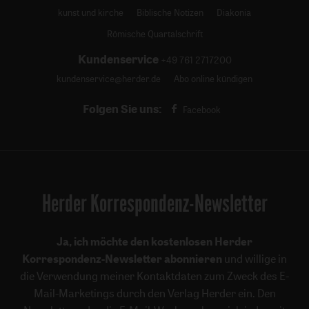
kunst und kirche
Biblische Notizen
Diakonia
Römische Quartalschrift
Kundenservice
+49 761 2717200
kundenservice@herder.de
Abo online kündigen
Folgen Sie uns:
Facebook
Herder Korrespondenz-Newsletter
Ja, ich möchte den kostenlosen Herder
Korrespondenz-Newsletter abonnieren
und willige in
die Verwendung meiner Kontaktdaten zum Zweck des E-
Mail-Marketings durch den Verlag Herder ein. Den