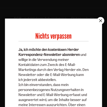
AGB und Widerrufsbelehrung
Datenschutz
Barrierefreiheit
Impressum
Nichts verpassen
Vertrag widerrufen
Abo online kündigen
Ja, ich möchte den kostenlosen Herder
Korrespondenz-Newsletter abonnieren
und
willige in die Verwendung meiner
Kontaktdaten zum Zweck des E-Mail-
Marketings durch den Verlag Herder ein. Den
Newsletter oder die E-Mail-Werbung kann
ich jederzeit abbestellen.
Ich bin einverstanden, dass mein
personenbezogenes Nutzungsverhalten in
Nach oben
Newsletter und E-Mail-Werbung erfasst und
ausgewertet wird, um die Inhalte besser auf
meine Interessen auszurichten. Über einen