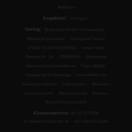
Redaktion
Angebote:
Umfragen
Verlag:
Media Sales Herder Korrespondenz
Religion & Spiritualität
Theologie & Pastoral
CHRIST IN DER GEGENWART
einfach leben
Stimmen der Zeit
COMMUNIO
Gottesdienst
Ideenwerkstatt Gottesdienste
Pastoralblätter
Anzeiger für die Seelsorge
Forum Weltkirche
Gemeinsam Glauben
Lebensspuren
Bibel lesen
kunst und kirche
Biblische Notizen
Diakonia
Römische Quartalschrift
Kundenservice
+49 761 2717200
kundenservice@herder.de
Abo online kündigen