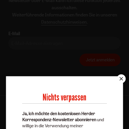
Newsletter oder E-Mail kann ich diese Funktion jederzeit
ausschalten.
Weiterführende Informationen finden Sie in unseren
Datenschutzhinweisen
.
E-Mail
Jetzt anmelden
Nichts verpassen
AGB und Widerrufsbelehrung
Datenschutz
Ja, ich möchte den kostenlosen Herder
Barrierefreiheit
Impressum
Korrespondenz-Newsletter abonnieren
und
willige in die Verwendung meiner