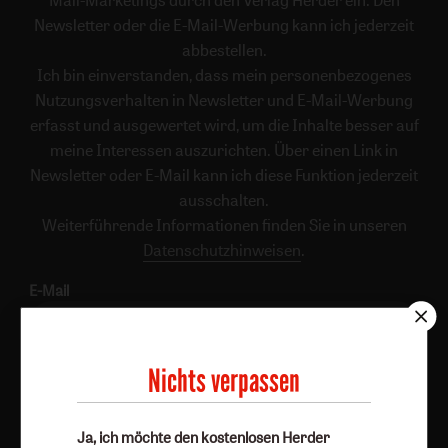
Mail-Marketings durch den Verlag Herder ein. Den
Newsletter oder die E-Mail-Werbung kann ich jederzeit
abbestellen.
Ich bin einverstanden, dass mein personenbezogenes
Nutzungsverhalten in Newsletter und E-Mail-Werbung
erfasst und ausgewertet wird, um die Inhalte besser auf
meine Interessen auszurichten. Über einen Link in
Newsletter oder E-Mail kann ich diese Funktion jederzeit
ausschalten.
Weiterführende Informationen finden Sie in unseren
Datenschutzhinweisen
.
E-Mail
Nichts verpassen
Jetzt anmelden
Ja, ich möchte den kostenlosen Herder