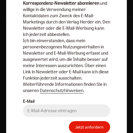
Korrespondenz-Newsletter abonnieren
und
willige in die Verwendung meiner
Kontaktdaten zum Zweck des E-Mail-
Marketings durch den Verlag Herder ein. Den
Newsletter oder die E-Mail-Werbung kann
AGB und Widerrufsbelehrung
Datenschutz
ich jederzeit abbestellen.
Barrierefreiheit
Impressum
Ich bin einverstanden, dass mein
personenbezogenes Nutzungsverhalten in
Newsletter und E-Mail-Werbung erfasst und
Vertrag widerrufen
Abo online kündigen
ausgewertet wird, um die Inhalte besser auf
meine Interessen auszurichten. Über einen
Link in Newsletter oder E-Mail kann ich diese
Funktion jederzeit ausschalten.
Weiterführende Informationen finden Sie in
unseren
Datenschutzhinweisen
.
E-Mail
Nach oben
Jetzt anfordern