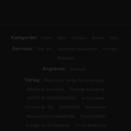
Kategorien:
Online
Hefte
Dossiers
Bücher
Abos
Services:
Über uns
Autorinnen und Autoren
Porträts
Redaktion
Angebote:
Umfragen
Verlag:
Media Sales Herder Korrespondenz
Religion & Spiritualität
Theologie & Pastoral
CHRIST IN DER GEGENWART
einfach leben
Stimmen der Zeit
COMMUNIO
Gottesdienst
Ideenwerkstatt Gottesdienste
Pastoralblätter
Anzeiger für die Seelsorge
Forum Weltkirche