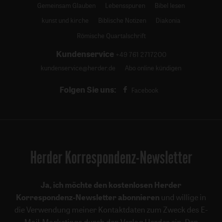
Gemeinsam Glauben
Lebensspuren
Bibel lesen
kunst und kirche
Biblische Notizen
Diakonia
Römische Quartalschrift
Kundenservice
+49 761 2717200
kundenservice@herder.de
Abo online kündigen
Folgen Sie uns:
Facebook
Herder Korrespondenz-Newsletter
Ja, ich möchte den kostenlosen Herder
Korrespondenz-Newsletter abonnieren
und willige in
die Verwendung meiner Kontaktdaten zum Zweck des E-