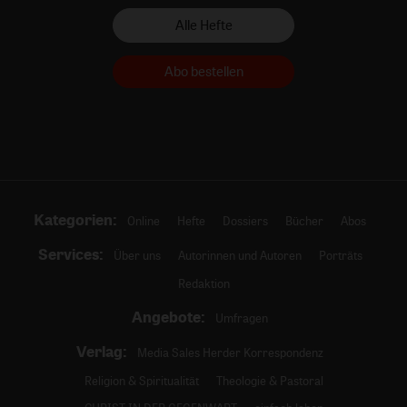
Alle Hefte
Abo bestellen
Kategorien:
Online
Hefte
Dossiers
Bücher
Abos
Services:
Über uns
Autorinnen und Autoren
Porträts
Redaktion
Angebote:
Umfragen
Verlag:
Media Sales Herder Korrespondenz
Religion & Spiritualität
Theologie & Pastoral