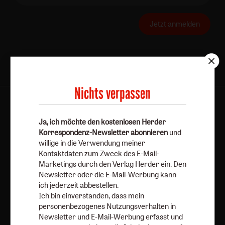
Jetzt anmelden
Nichts verpassen
AGB und Widerrufsbelehrung
Datenschutz
Barrierefreiheit
Impressum
Ja, ich möchte den kostenlosen Herder
Korrespondenz-Newsletter abonnieren
und
willige in die Verwendung meiner
Vertrag widerrufen
Abo online kündigen
Kontaktdaten zum Zweck des E-Mail-
Marketings durch den Verlag Herder ein. Den
Newsletter oder die E-Mail-Werbung kann
ich jederzeit abbestellen.
Ich bin einverstanden, dass mein
personenbezogenes Nutzungsverhalten in
Newsletter und E-Mail-Werbung erfasst und