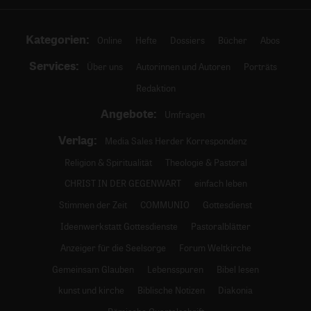
Kategorien:
Online
Hefte
Dossiers
Bücher
Abos
Services:
Über uns
Autorinnen und Autoren
Porträts
Redaktion
Angebote:
Umfragen
Verlag:
Media Sales Herder Korrespondenz
Religion & Spiritualität
Theologie & Pastoral
CHRIST IN DER GEGENWART
einfach leben
Stimmen der Zeit
COMMUNIO
Gottesdienst
Ideenwerkstatt Gottesdienste
Pastoralblätter
Anzeiger für die Seelsorge
Forum Weltkirche
Gemeinsam Glauben
Lebensspuren
Bibel lesen
kunst und kirche
Biblische Notizen
Diakonia