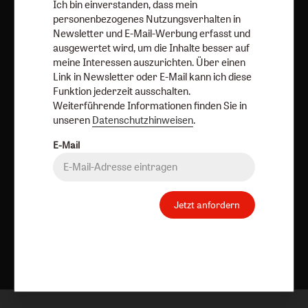
Ich bin einverstanden, dass mein
AGB und Widerrufsbelehrung
Datenschutz
personenbezogenes Nutzungsverhalten in
Newsletter und E-Mail-Werbung erfasst und
Barrierefreiheit
Impressum
ausgewertet wird, um die Inhalte besser auf
meine Interessen auszurichten. Über einen
Link in Newsletter oder E-Mail kann ich diese
Vertrag widerrufen
Abo online kündigen
Funktion jederzeit ausschalten.
Weiterführende Informationen finden Sie in
unseren
Datenschutzhinweisen
.
E-Mail
Jetzt anfordern
Nach oben