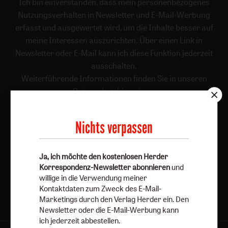
Ich bin einverstanden, dass mein personenbezogenes
Nutzungsverhalten in Newsletter und E-Mail-Werbung
erfasst und ausgewertet wird, um die Inhalte besser auf
meine Interessen auszurichten. Über einen Link in
Newsletter oder E-Mail kann ich diese Funktion jederzeit
ausschalten.
Weiterführende Informationen finden Sie in unseren
Datenschutzhinweisen
.
E-Mail
Nichts verpassen
Ja, ich möchte den kostenlosen Herder
Jetzt anmelden
Korrespondenz-Newsletter abonnieren
und
willige in die Verwendung meiner
Kontaktdaten zum Zweck des E-Mail-
Marketings durch den Verlag Herder ein. Den
Newsletter oder die E-Mail-Werbung kann
ich jederzeit abbestellen.