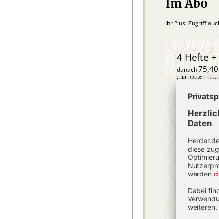
Im Abo
Ihr Plus: Zugriff au
4 Hefte + 
75,40
danach
inkl. MwSt., zzg