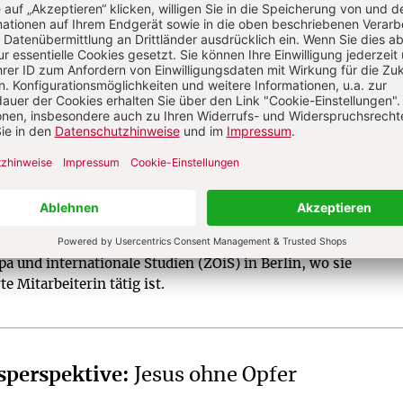
?
Anmelden
Dr. theol, ist Professorin für Ostkirchenkunde und
holisch-Theologischen Fakultät der Universität
023 war sie wissenschaftliche Mitarbeiterin am
a und internationale Studien (ZOiS) in Berlin, wo sie
rte Mitarbeiterin tätig ist.
sperspektive
:
Jesus ohne Opfer