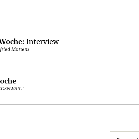
 Woche
:
Interview
fried Martens
woche
GEGENWART
N