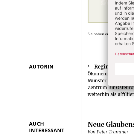
Sie haben ein Abonnement
AUTORIN
Regina Elsner
Überschrift
Ökumenik an der Kat
Artikel-
Münster. Von 2017–2
Infos
Zentrum für Osteurop
weiterhin als affiliie
AUCH
Neue Glauben
INTERESSANT
Von Peter Trummer