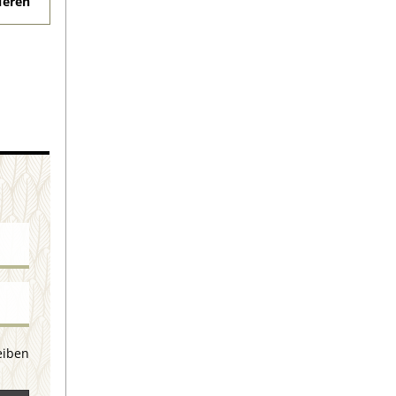
eren
eiben