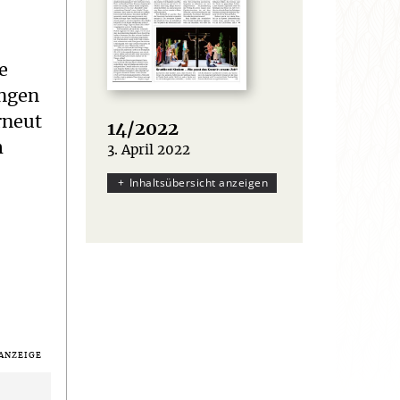
e
ungen
rneut
14/2022
m
3. April 2022
:
Inhaltsübersicht anzeigen