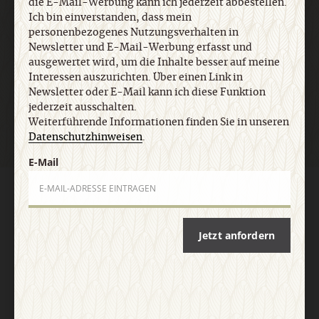
die E-Mail-Werbung kann ich jederzeit abbestellen.
E-Mail
Ich bin einverstanden, dass mein
personenbezogenes Nutzungsverhalten in
Newsletter und E-Mail-Werbung erfasst und
ausgewertet wird, um die Inhalte besser auf meine
Interessen auszurichten. Über einen Link in
Jetzt anmelden
Newsletter oder E-Mail kann ich diese Funktion
jederzeit ausschalten.
Weiterführende Informationen finden Sie in unseren
Datenschutzhinweisen
.
E-Mail
AGB und Widerrufsbelehrung
Datenschutz
Barrierefreiheit
Impressum
Jetzt anfordern
Vertrag widerrufen
Abo online kündigen