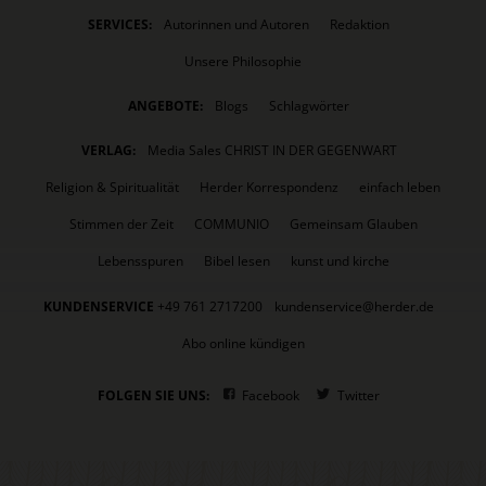
SERVICES:
Autorinnen und Autoren
Redaktion
Unsere Philosophie
ANGEBOTE:
Blogs
Schlagwörter
VERLAG:
Media Sales CHRIST IN DER GEGENWART
Religion & Spiritualität
Herder Korrespondenz
einfach leben
Stimmen der Zeit
COMMUNIO
Gemeinsam Glauben
Lebensspuren
Bibel lesen
kunst und kirche
KUNDENSERVICE
+49 761 2717200
kundenservice@herder.de
Abo online kündigen
FOLGEN SIE UNS:
Facebook
Twitter