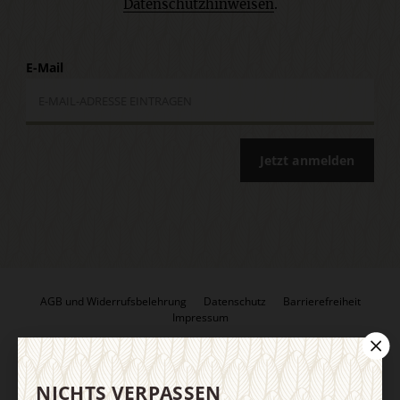
Datenschutzhinweisen
.
E-Mail
Jetzt anmelden
AGB und Widerrufsbelehrung
Datenschutz
Barrierefreiheit
Impressum
Vertrag widerrufen
Abo online kündigen
NICHTS VERPASSEN