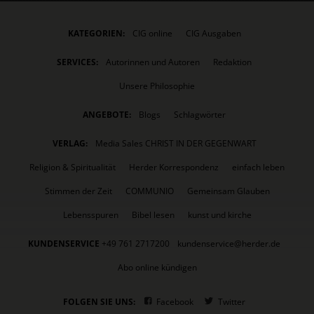
KATEGORIEN:
CIG online
CIG Ausgaben
SERVICES:
Autorinnen und Autoren
Redaktion
Unsere Philosophie
ANGEBOTE:
Blogs
Schlagwörter
VERLAG:
Media Sales CHRIST IN DER GEGENWART
Religion & Spiritualität
Herder Korrespondenz
einfach leben
Stimmen der Zeit
COMMUNIO
Gemeinsam Glauben
Lebensspuren
Bibel lesen
kunst und kirche
KUNDENSERVICE
+49 761 2717200
kundenservice@herder.de
Abo online kündigen
FOLGEN SIE UNS:
Facebook
Twitter