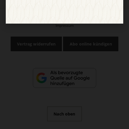
AGB und Widerrufsbelehrung
Datenschutz
Barrierefreiheit
Impressum
Vertrag widerrufen
Abo online kündigen
Nach oben