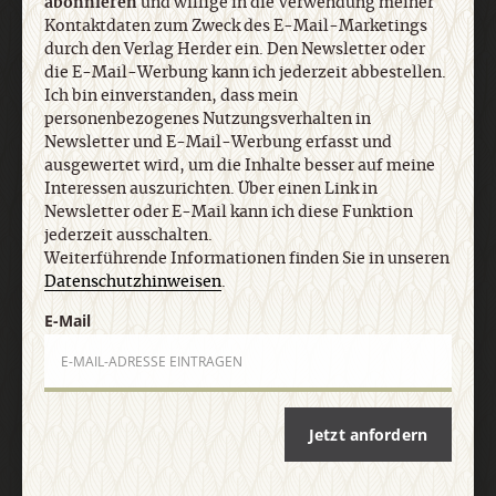
abonnieren
und willige in die Verwendung meiner
Ich bin einverstanden, dass mein
Kontaktdaten zum Zweck des E-Mail-Marketings
personenbezogenes Nutzungsverhalten in
durch den Verlag Herder ein. Den Newsletter oder
Newsletter und E-Mail-Werbung erfasst und
die E-Mail-Werbung kann ich jederzeit abbestellen.
ausgewertet wird, um die Inhalte besser auf meine
Ich bin einverstanden, dass mein
Interessen auszurichten. Über einen Link in
personenbezogenes Nutzungsverhalten in
Newsletter oder E-Mail kann ich diese Funktion
Newsletter und E-Mail-Werbung erfasst und
jederzeit ausschalten. Weiterführende
ausgewertet wird, um die Inhalte besser auf meine
Informationen finden Sie in unseren
Interessen auszurichten. Über einen Link in
Datenschutzhinweisen
.
Newsletter oder E-Mail kann ich diese Funktion
jederzeit ausschalten.
Weiterführende Informationen finden Sie in unseren
E-Mail
Datenschutzhinweisen
.
E-Mail
Jetzt anmelden
Jetzt anfordern