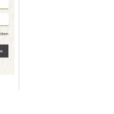
eiben
en