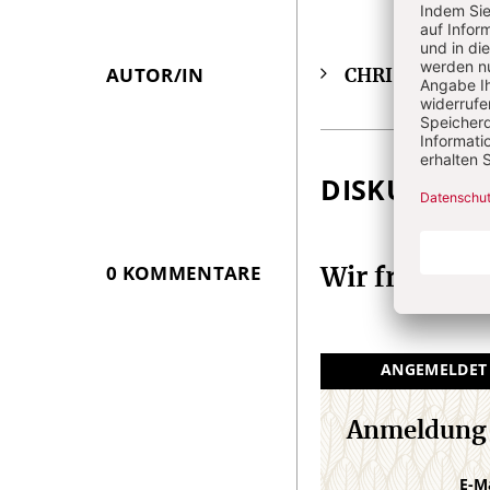
AUTOR/IN
CHRIST IN DE
Überschrift
Artikel-
Infos
DISKUSSIO
0 KOMMENTARE
Wir freuen 
ANGEMELDET
Anmeldung
E-M