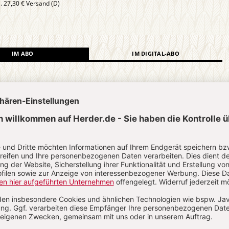
l. 27,30 € Versand (D)
IM ABO
IM DIGITAL-ABO
Abo testen
?
Anmelden