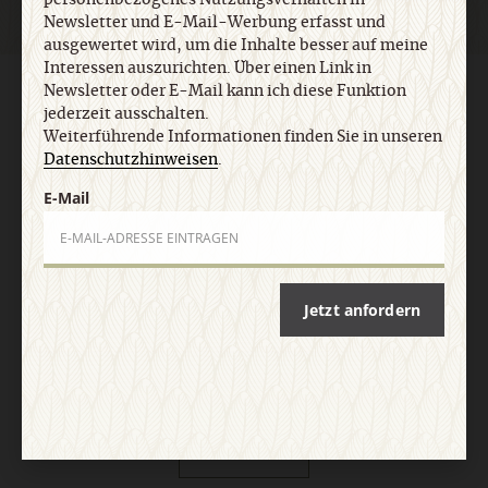
Newsletter und E-Mail-Werbung erfasst und
ausgewertet wird, um die Inhalte besser auf meine
Interessen auszurichten. Über einen Link in
Newsletter oder E-Mail kann ich diese Funktion
AGB und Widerrufsbelehrung
Datenschutz
Barrierefreiheit
jederzeit ausschalten.
Impressum
Weiterführende Informationen finden Sie in unseren
Datenschutzhinweisen
.
Vertrag widerrufen
Abo online kündigen
E-Mail
Jetzt anfordern
Nach oben