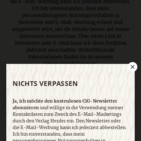
die E-Mail-Werbung kann ich jederzeit abbestellen.
Ich bin einverstanden, dass mein
personenbezogenes Nutzungsverhalten in
Newsletter und E-Mail-Werbung erfasst und
ausgewertet wird, um die Inhalte besser auf meine
Interessen auszurichten. Über einen Link in
Newsletter oder E-Mail kann ich diese Funktion
jederzeit ausschalten. Weiterführende
Informationen finden Sie in unseren
Datenschutzhinweisen
.
NICHTS VERPASSEN
E-Mail
Ja, ich möchte den kostenlosen CiG-Newsletter
abonnieren
und willige in die Verwendung meiner
Kontaktdaten zum Zweck des E-Mail-Marketings
Jetzt anmelden
durch den Verlag Herder ein. Den Newsletter oder
die E-Mail-Werbung kann ich jederzeit abbestellen.
Ich bin einverstanden, dass mein
personenbezogenes Nutzungsverhalten in