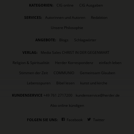
KATEGORIEN:
CIG online
CIG Ausgaben
SERVICES:
Autorinnen und Autoren
Redaktion
Unsere Philosophie
ANGEBOTE:
Blogs
Schlagwörter
VERLAG:
Media Sales CHRIST IN DER GEGENWART
Religion & Spiritualität
Herder Korrespondenz
einfach leben
Stimmen der Zeit
COMMUNIO
Gemeinsam Glauben
Lebensspuren
Bibel lesen
kunst und kirche
KUNDENSERVICE
+49 761 2717200
kundenservice@herder.de
Abo online kündigen
FOLGEN SIE UNS:
Facebook
Twitter