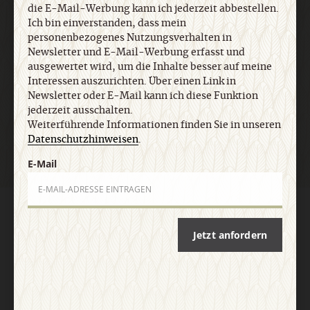
die E-Mail-Werbung kann ich jederzeit abbestellen.
Ich bin einverstanden, dass mein
E-Mail
personenbezogenes Nutzungsverhalten in
Newsletter und E-Mail-Werbung erfasst und
ausgewertet wird, um die Inhalte besser auf meine
Interessen auszurichten. Über einen Link in
Newsletter oder E-Mail kann ich diese Funktion
Jetzt anmelden
jederzeit ausschalten.
Weiterführende Informationen finden Sie in unseren
Datenschutzhinweisen
.
E-Mail
AGB und Widerrufsbelehrung
Datenschutz
Barrierefreiheit
Impressum
Jetzt anfordern
Vertrag widerrufen
Abo online kündigen