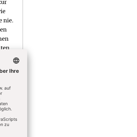
zur
ie
e nie.
ren
chen
lten.
anders