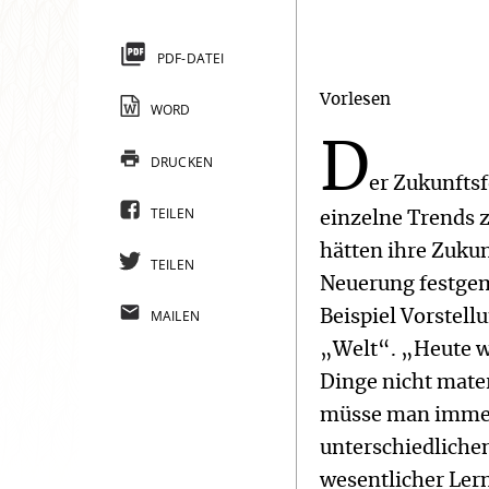
PDF-DATEI
Vorlesen
WORD
D
DRUCKEN
er Zukunftsf
TEILEN
einzelne Trends 
hätten ihre Zukun
TEILEN
Neuerung festgem
MAILEN
Beispiel Vorstellu
„Welt“. „Heute w
Dinge nicht mater
müsse man immer 
unterschiedlichen
wesentlicher Lern