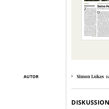
AUTOR
Simon Lukas
Überschrift
i
Artikel-
Infos
DISKUSSIO