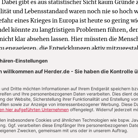
Dabei gibt es aus statistischer Sicht kaum Gründe 
lität und Lebensstandard waren noch nie so hoch w
efahr eines Krieges in Europa ist heute so gering wi
del könnte zu langfristigen Problemen führen, de
 nicht klar absehen lassen. Hier müssten die Mens
 zu engagieren, die Entwicklungen aktiv mitzugesta
et nicht getrennt von uns statt“, betont Horx. „Sie
 uns“ – sie wird gemacht. Und oft kommt es doch 