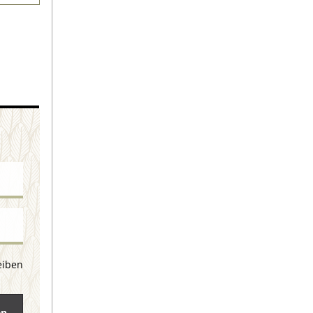
eiben
en