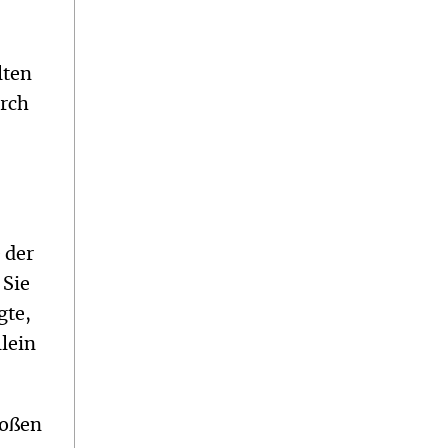
lten
urch
r
 der
 Sie
gte,
lein
roßen