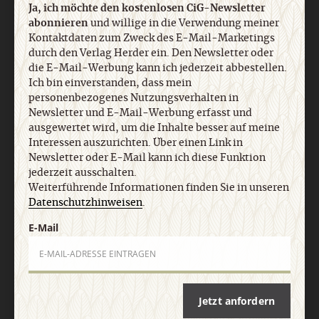
Ja, ich möchte den kostenlosen CiG-Newsletter
abonnieren
und willige in die Verwendung meiner
Kontaktdaten zum Zweck des E-Mail-Marketings
Nach oben
durch den Verlag Herder ein. Den Newsletter oder
die E-Mail-Werbung kann ich jederzeit abbestellen.
Ich bin einverstanden, dass mein
personenbezogenes Nutzungsverhalten in
Newsletter und E-Mail-Werbung erfasst und
ausgewertet wird, um die Inhalte besser auf meine
Interessen auszurichten. Über einen Link in
Newsletter oder E-Mail kann ich diese Funktion
jederzeit ausschalten.
Weiterführende Informationen finden Sie in unseren
Datenschutzhinweisen
.
E-Mail
Jetzt anfordern