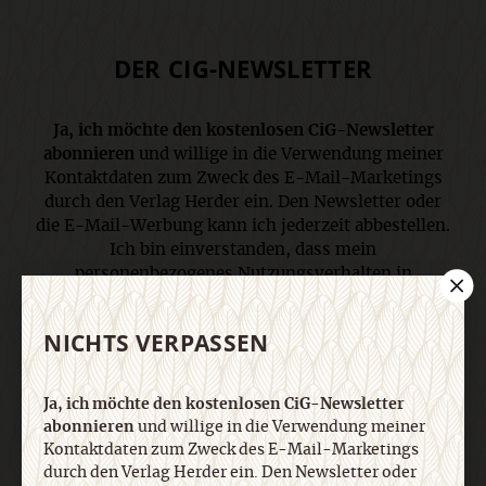
DER CIG-NEWSLETTER
Ja, ich möchte den kostenlosen CiG-Newsletter
abonnieren
und willige in die Verwendung meiner
Kontaktdaten zum Zweck des E-Mail-Marketings
durch den Verlag Herder ein. Den Newsletter oder
die E-Mail-Werbung kann ich jederzeit abbestellen.
Ich bin einverstanden, dass mein
personenbezogenes Nutzungsverhalten in
Newsletter und E-Mail-Werbung erfasst und
ausgewertet wird, um die Inhalte besser auf meine
NICHTS VERPASSEN
Interessen auszurichten. Über einen Link in
Newsletter oder E-Mail kann ich diese Funktion
jederzeit ausschalten. Weiterführende
Ja, ich möchte den kostenlosen CiG-Newsletter
Informationen finden Sie in unseren
abonnieren
und willige in die Verwendung meiner
Datenschutzhinweisen
.
Kontaktdaten zum Zweck des E-Mail-Marketings
durch den Verlag Herder ein. Den Newsletter oder