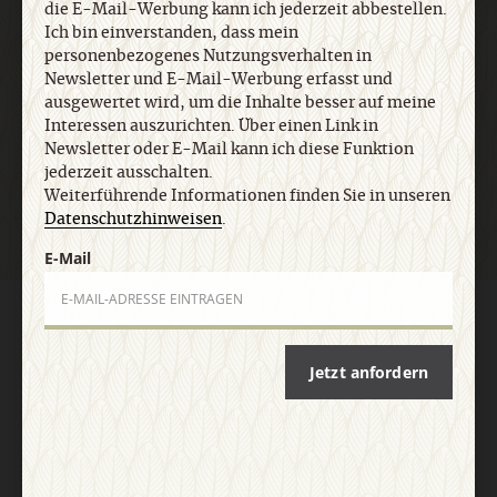
die E-Mail-Werbung kann ich jederzeit abbestellen.
E-Mail
Ich bin einverstanden, dass mein
personenbezogenes Nutzungsverhalten in
Newsletter und E-Mail-Werbung erfasst und
ausgewertet wird, um die Inhalte besser auf meine
Interessen auszurichten. Über einen Link in
Jetzt anmelden
Newsletter oder E-Mail kann ich diese Funktion
jederzeit ausschalten.
Weiterführende Informationen finden Sie in unseren
Datenschutzhinweisen
.
E-Mail
AGB und Widerrufsbelehrung
Datenschutz
Barrierefreiheit
Impressum
Jetzt anfordern
Vertrag widerrufen
Abo online kündigen