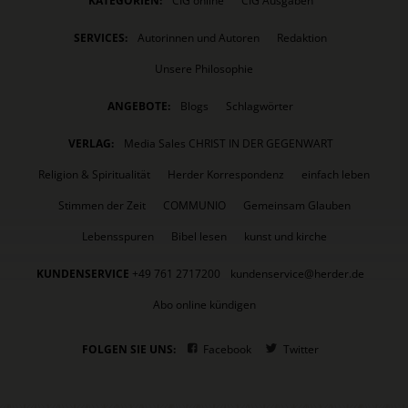
KATEGORIEN:
CIG online
CIG Ausgaben
SERVICES:
Autorinnen und Autoren
Redaktion
Unsere Philosophie
ANGEBOTE:
Blogs
Schlagwörter
VERLAG:
Media Sales CHRIST IN DER GEGENWART
Religion & Spiritualität
Herder Korrespondenz
einfach leben
Stimmen der Zeit
COMMUNIO
Gemeinsam Glauben
Lebensspuren
Bibel lesen
kunst und kirche
KUNDENSERVICE
+49 761 2717200
kundenservice@herder.de
Abo online kündigen
FOLGEN SIE UNS:
Facebook
Twitter