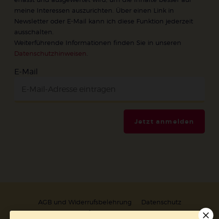
meine Interessen auszurichten. Über einen Link in
Newsletter oder E-Mail kann ich diese Funktion jederzeit
ausschalten.
Weiterführende Informationen finden Sie in unseren
Datenschutzhinweisen
.
E-Mail
Jetzt anmelden
AGB und Widerrufsbelehrung
Datenschutz
Barrierefreiheit
Impressum