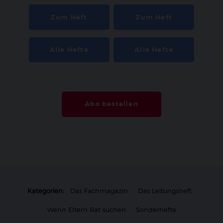
Zum Heft
Zum Heft
Alle Hefte
Alle Hefte
Abo bestellen
Kategorien:
Das Fachmagazin
Das Leitungsheft
Wenn Eltern Rat suchen
Sonderhefte