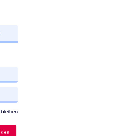
N
bleiben
lden