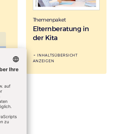
Themenpaket
:
Elternberatung in
der Kita
INHALTSÜBERSICHT
ANZEIGEN