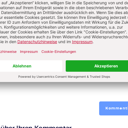
ré Borgmann
ber Ulrike
Kommenti