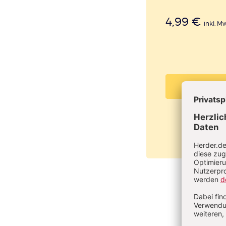
4,99 €
inkl. M
PDF beste