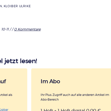
N
,
KLOIBER ULRIKE
 10-11 /
/
0 Kommentare
l jetzt lesen!
auf
Im Abo
rtikel als
Ihr Plus: Zugriff auch auf alle anderen Artikel im
Abo-Bereich
fügbar
1 Heft + 1 Heft digital 0,00 €