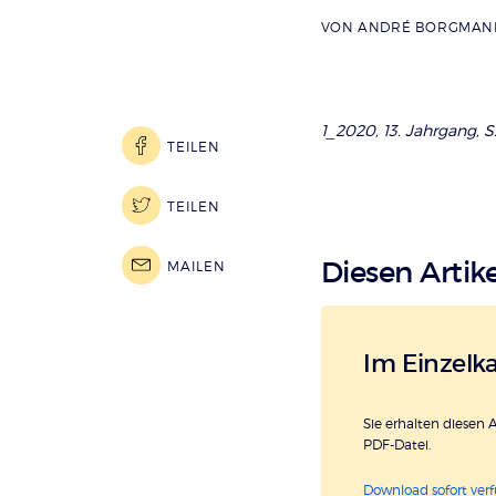
VON
ANDRÉ BORGMAN
1_2020, 13. Jahrgang, S.
TEILEN
TEILEN
Diesen Artike
MAILEN
Im Einzelk
Sie erhalten diesen A
PDF-Datei.
Download sofort ver