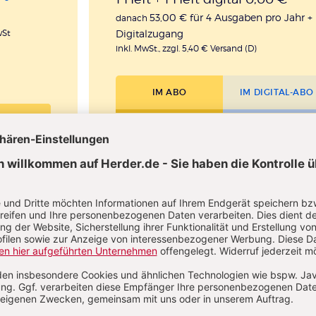
53,00 € für 4 Ausgaben pro Jahr +
danach
Digitalzugang
wSt
inkl. MwSt., zzgl. 5,40 € Versand (D)
IM ABO
IM DIGITAL-ABO
llen
Abo testen
Sie haben ein Abonnement?
Anmelden