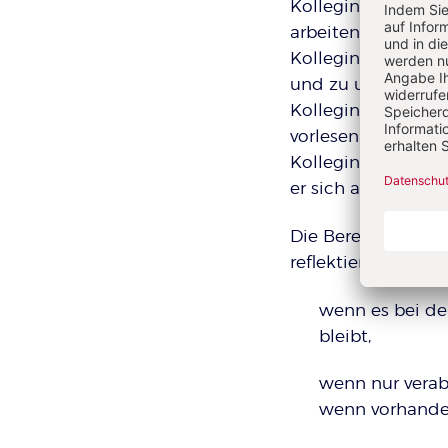
Kollegin A: „Ein D
arbeiten.“
Kollegin C: „Aber d
und zu unruhig.“
Kollegin E: „Ja, ei
vorlesen.“
Kollegin F: „Ich h
er sich ans Mikro g
Die Bereitschaft, z
reflektieren reicht 
wenn es bei de
bleibt,
wenn nur verab
wenn vorhanden