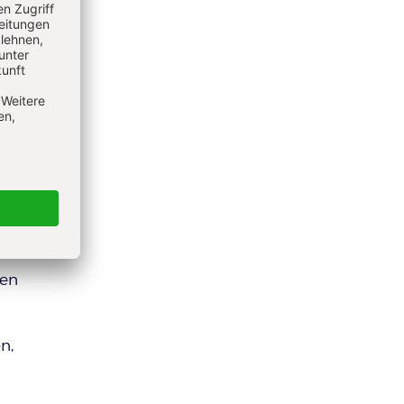
en
zu laut
 dass
r zu
nen
n,