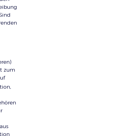
reibung
Sind
erenden
eren)
it zum
uf
tion,
ehören
r
 aus
tion