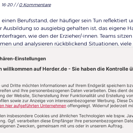
. 16-20 /
/
0 Kommentare
einen Berufsstand, der häufiger sein Tun reflektiert 
 Ausbildung so ausgiebig gehalten ist, das eigene 
interfragen, wie den der Erzieher/-innen. Teams sitzen
en und analysieren rückblickend Situationen, viele
erdenken noch weit nach Dienstschluss erlebte Situa
le. Jede Fachkraft hat dabei ihr eigenes Erleben, eig
lem eigene Erwartungen an die Arbeit, die Kinder un
 das: Alle haben dieselbe Situation erlebt, aber jede a
sgottesdienst eines Kirchenprojekts:
be mich gefreut, dass so viele Eltern da waren.“
st du? Ich fand, es waren wenig. Das war doch nur ein 