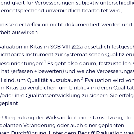
ndigkeit für Verbesserungen subjektiv unterschiedli
ementsprechend unverbindlich bearbeitet wird,
nisse der Reflexion nicht dokumentiert werden und 
rbeit auswirken.
valuation in Kitas in SGB VIII §22a gesetzlich festges
rzichtbares Instrument zur systematischen Qualifizier
1
geseinrichtungen“.
Es geht also darum, festzustellen,
t hat (erfassen + bewerten) und welche Verbesserungss
2
ll sind, um Qualität auszubauen.
Evaluation wird vo
um Kitas zu vergleichen, um Einblick in deren Qualität
oder ihre Qualitätsentwicklung zu sichern. Sie erfolg
eplant.
ne Überprüfung der Wirksamkeit einer Umsetzung, die
geplanten Veränderung oder auch einer geplanten
en Durchführung. Unter dem Begriff Evaluation we