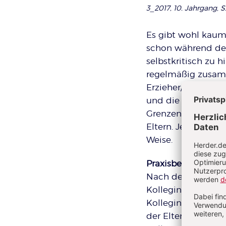
3_2017, 10. Jahrgang, S
Es gibt wohl kaum 
schon während der
selbstkritisch zu h
regelmäßig zusamm
Erzieher/-innen üb
und die eigene Rol
Grenzen und vor al
Eltern. Jeder kennt
Weise.
Praxisbeispiel:
Nach dem Abschlus
Kollegin A: „Ich ha
Kollegin B: „Finde
der Elternschaft.“