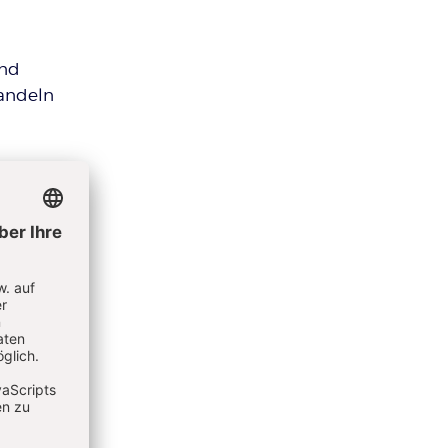
und
Handeln
tionen
ene
d die
uf ihre
Drittel