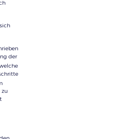
ch
sich
chrieben
ung der
 welche
chritte
m
 zu
t
rden