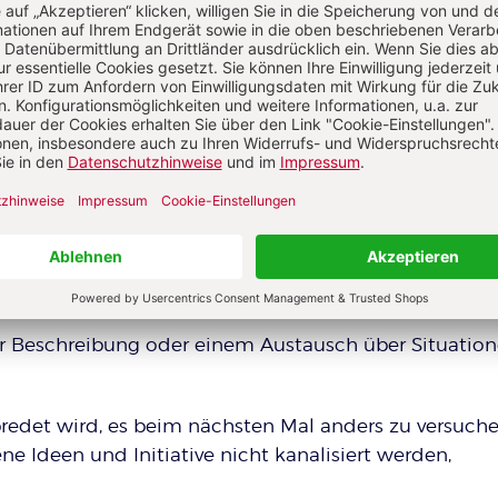
rittel ist doch viel, wenn man bedenkt, dass die meist
ie Kinder waren ja voll dabei.“ Kollegin D: „Mir war es 
gentlich wollte ich noch viel mehr Thesen der Kinder
abe die ganze Zeit xy beobachtet und mich so gefreut,
etraut hat!“
u reflektieren, ist in den meisten Teams groß. Doch nu
nicht,
r Beschreibung oder einem Austausch über Situatio
redet wird, es beim nächsten Mal anders zu versuche
e Ideen und Initiative nicht kanalisiert werden,