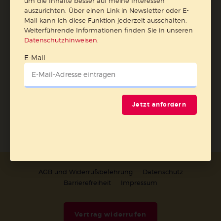
ausschalten.
um die Inhalte besser auf meine Interessen
auszurichten. Über einen Link in Newsletter oder E-
Weiterführende Informationen finden Sie in unseren
Mail kann ich diese Funktion jederzeit ausschalten.
Datenschutzhinweisen
.
Weiterführende Informationen finden Sie in unseren
E-Mail
Datenschutzhinweisen
.
E-Mail
Jetzt anmelden
Jetzt anfordern
AGB und Widerrufsbelehrung
Datenschutz
Barrierefreiheit
Impressum
Vertrag widerrufen