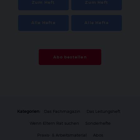
Zum Heft
Zum Heft
Alle Hefte
Alle Hefte
Abo bestellen
Kategorien:
Das Fachmagazin
Das Leitungsheft
Wenn Eltern Rat suchen
Sonderhefte
Praxis- & Arbeitsmaterial
Abos