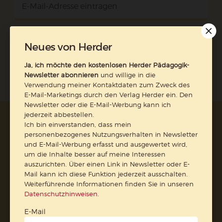
Jetzt anmelden
Neues von Herder
Ja, ich möchte den kostenlosen Herder Pädagogik-
Newsletter abonnieren
und willige in die
Verwendung meiner Kontaktdaten zum Zweck des
E-Mail-Marketings durch den Verlag Herder ein. Den
Newsletter oder die E-Mail-Werbung kann ich
jederzeit abbestellen.
AGB und Widerrufsbelehrung
Datenschutz
Ich bin einverstanden, dass mein
Barrierefreiheit
Impressum
personenbezogenes Nutzungsverhalten in Newsletter
und E-Mail-Werbung erfasst und ausgewertet wird,
um die Inhalte besser auf meine Interessen
Vertrag widerrufen
auszurichten. Über einen Link in Newsletter oder E-
Mail kann ich diese Funktion jederzeit ausschalten.
Weiterführende Informationen finden Sie in unseren
Abo online kündigen
Datenschutzhinweisen
.
E-Mail