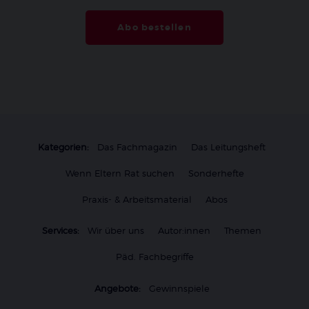
Abo bestellen
Kategorien:
Das Fachmagazin
Das Leitungsheft
Wenn Eltern Rat suchen
Sonderhefte
Praxis- & Arbeitsmaterial
Abos
Services:
Wir über uns
Autor:innen
Themen
Päd. Fachbegriffe
Angebote:
Gewinnspiele