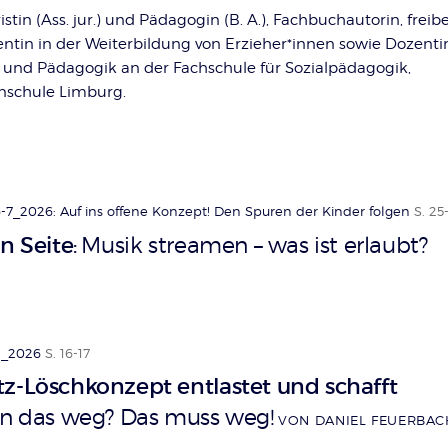
ristin (Ass. jur.) und Pädagogin (B. A.), Fachbuchautorin, freib
entin in der Weiterbildung von Erzieher*innen sowie Dozenti
 und Pädagogik an der Fachschule für Sozialpädagogik,
nschule Limburg.
-7_2026: Auf ins offene Konzept! Den Spuren der Kinder folgen
S. 25
n Seite
Musik streamen – was ist erlaubt?
:
2_2026
S. 16-17
z-Löschkonzept entlastet und schafft
n das weg? Das muss weg!
VON DANIEL FEUERBAC