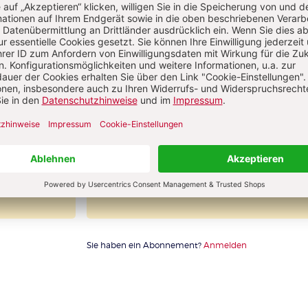
1 Heft + 1 Heft digital 0,00 €
76,40 € für 10 Ausgaben pro Jahr 
danach
Digitalzugang
wSt
inkl. MwSt., zzgl. 13,50 € Versand (D)
IM ABO
IM DIGITAL-ABO
llen
Abo testen
Sie haben ein Abonnement?
Anmelden