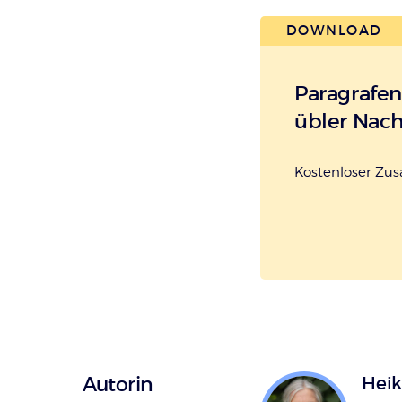
Überschrift
DOWNLOAD
Artikel-
Infos
Paragrafen
übler Nac
Kostenloser Zu
Autorin
Heik