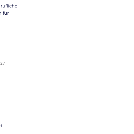
erufliche
n für
-27
H