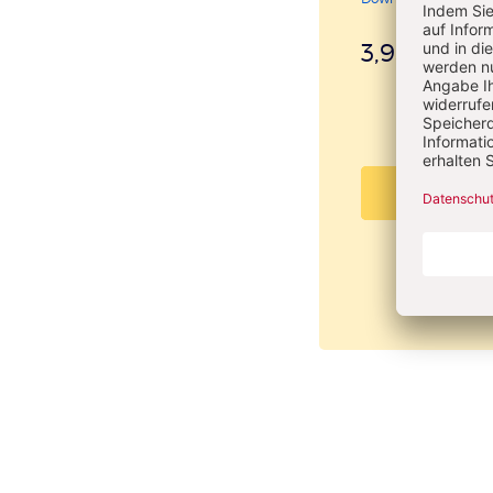
3,95 €
inkl. M
PDF beste