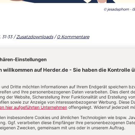
© jesadaphorn - 
. 31-33 /
Zusatzdownloads
/
0 Kommentare
l jetzt lesen!
auf
Im Abo
rtikel als
Ihr Plus: Zugriff auch auf alle anderen Artikel im
Abo-Bereich
fügbar