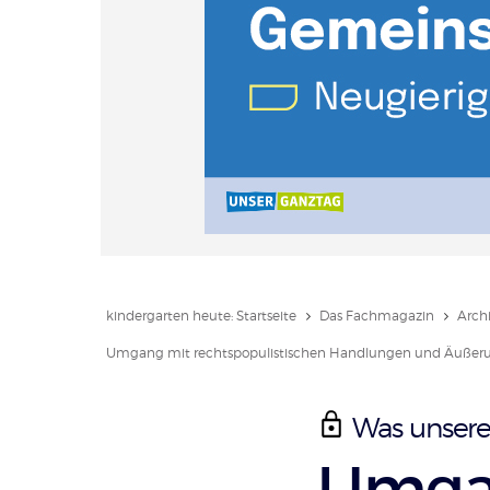
kindergarten heute: Startseite
Das Fachmagazin
Arch
Umgang mit rechtspopulistischen Handlungen und Äußerun
Was unsere
:
Umga