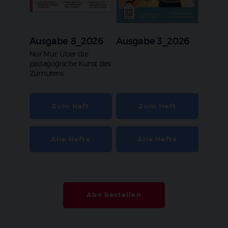
Ausgabe 8_2026
Ausgabe 3_2026
:
Nur Mut! Über die
pädagogische Kunst des
Zumutens
Zum Heft
Zum Heft
Alle Hefte
Alle Hefte
Abo bestellen