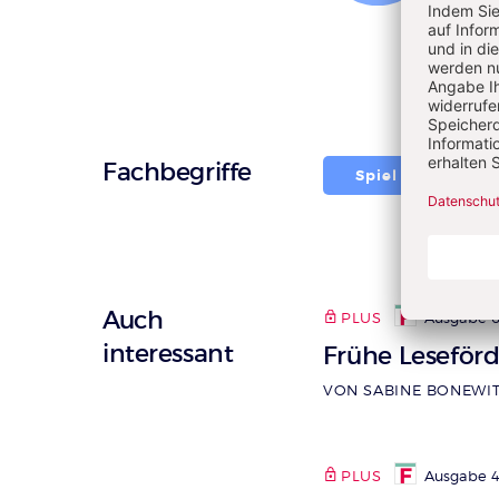
pädag
Fachr
Fachbegriffe
Spiel
Fre
Auch
PLUS
Ausgabe 6
interessant
Frühe Leseför
VON SABINE BONEWI
PLUS
Ausgabe 4