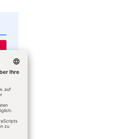
 einer
nd