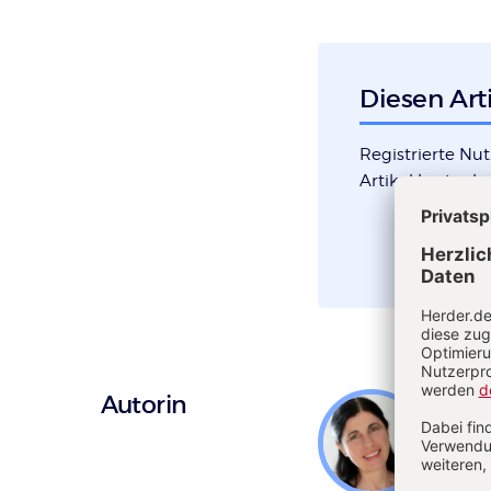
Diesen Arti
Registrierte Nu
Artikel kostenlos
Überschrift
Autorin
Marg
Artikel-
Erzieh
Infos
Kita,