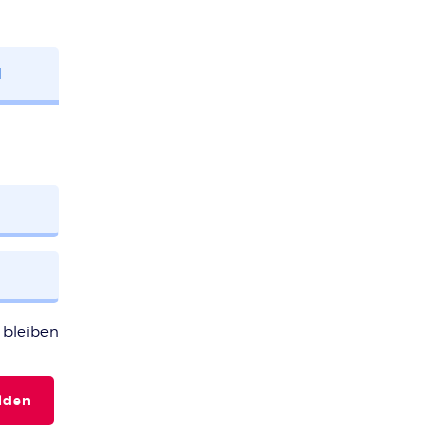
N
bleiben
lden