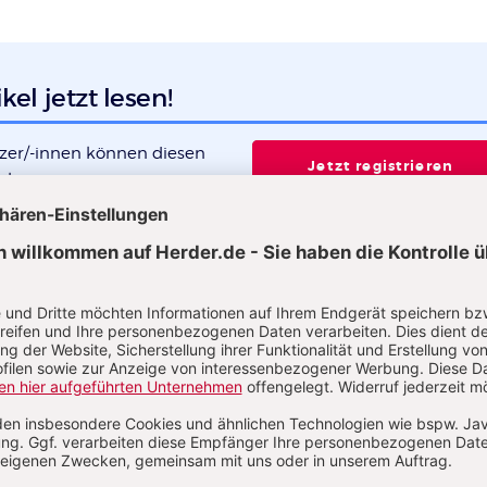
kel jetzt lesen!
tzer/-innen können diesen
Jetzt registrieren
 lesen.
Sie haben bereits ein Konto?
Anmelden
it Franz
erin, Dipl.-Sozialpädagogin, Dipl.-Pädagogin. Sie war Leiterin
 wissenschaftliche Mitarbeiterin der Hochschule Darmstadt u