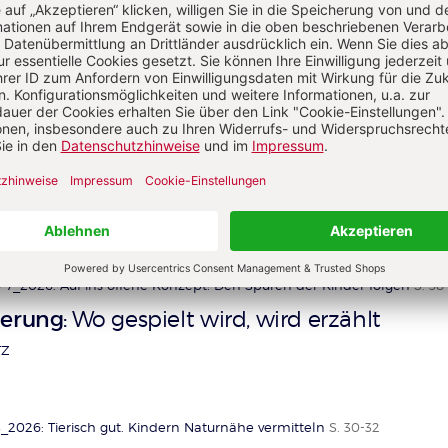
ogische Fachberatung. Heute arbeitet sie als selbstständige
eferentin, Autorin und Herausgeberin von „PRAXIS KiTa“.
ispiel
-7_2026: Auf ins offene Konzept! Den Spuren der Kinder folgen
S. 38
derung
Wo gespielt wird, wird erzählt
:
TZ
_2026: Tierisch gut. Kindern Naturnähe vermitteln
S. 30-32