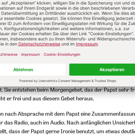
ragt und gelesen wurden. Bei den Besucherzahlen auf de
Vatikan konnte man das ablesen, auch dass einige ander
 – ohne Quellenangabe – übernahmen, ist ein Zeichen für
dungen aus den USA und Kanada, aus Lateinamerika und
ßerdem, dass das überall so ist. Eine indische Zeitung h
zen geistlichen Texte in Hindi übersetzt und abgedruckt, e
eitung wohlgemerkt.
t zwar nachgelassen, die Predigten sind aber immer noch
, bei der man dem Denken und Beten von Papst Franzi
Sie entstehen beim Morgengebet, das der Papst sehr frü
cht er frei und aus diesem Gebet heraus.
den nach Absprache mit dem Papst eine Zusammenfassu
 für das Radio, auch im Audio. Nach anfänglichen Unsicher
llt, dass der Papst gerne Ironie benutzt, um etwas deutli