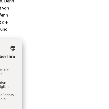
en. Denn
t von
 Wenn
 die
 und
rlich
 zu
t setzt.
hen
in dem
, die