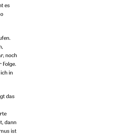
ht es
so
ufen.
n,
ar, noch
 Folge.
ich in
ngt das
rte
t, dann
smus ist