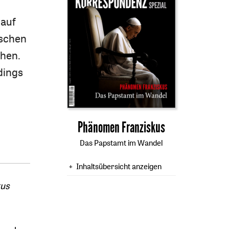
 auf
nschen
ehen.
dings
:
Phänomen Franziskus
Das Papstamt im Wandel
Inhaltsübersicht anzeigen
kus
n