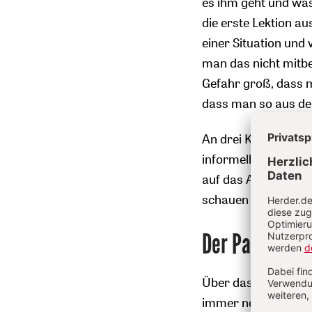
es ihm geht und was
die erste Lektion au
einer Situation und
man das nicht mitbe
Gefahr groß, dass m
dass man so aus der
An drei Kommunikati
informellen Sprechs
auf das Apostolisch
schauen sein. Dritte
Der Papst nutz
Über das gesamte e
immer noch Gästeha