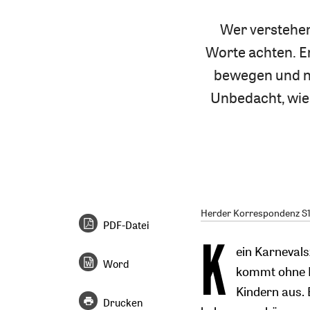
Wer verstehen 
Worte achten. En
bewegen und n
Unbedacht, wie 
Herder Korrespondenz S1/
PDF-Datei
K
ein Karnevals
Word
kommt ohne K
Kindern aus. E
Drucken