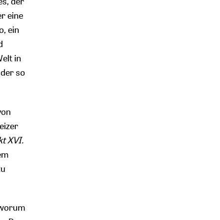
s, der
r eine
, ein
d
elt in
 der so
von
eizer
t XVI.
uem
zu
, worum