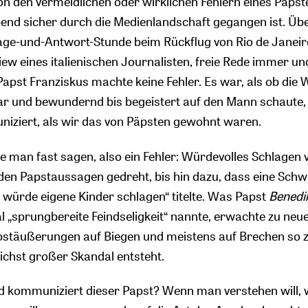
den vermeidlichen oder wirklichen Fehlern eines Papste
nd sicher durch die Medienlandschaft gegangen ist. Übe
rage-und-Antwort-Stunde beim Rückflug von Rio de Janeiro
ew eines italienischen Journalisten, freie Rede immer un
apst Franziskus machte keine Fehler. Es war, als ob die W
r und bewundernd bis begeistert auf den Mann schaute,
iziert, als wir das von Päpsten gewohnt waren.
te man fast sagen, also ein Fehler: Würdevolles Schlagen 
en Papstaussagen gedreht, bis hin dazu, dass eine Schw
 würde eigene Kinder schlagen“ titelte. Was Papst
Benedik
al „sprungbereite Feindseligkeit“ nannte, erwachte zu ne
apstäußerungen auf Biegen und meistens auf Brechen so 
lichst großer Skandal entsteht.
nd kommuniziert dieser Papst? Wenn man verstehen will