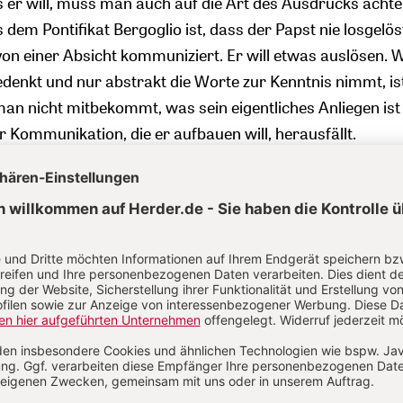
 er will, muss man auch auf die Art des Ausdrucks acht
s dem Pontifikat Bergoglio ist, dass der Papst nie losgelös
 von einer Absicht kommuniziert. Er will etwas auslösen.
denkt und nur abstrakt die Worte zur Kenntnis nimmt, ist
an nicht mitbekommt, was sein eigentliches Anliegen ist
 Kommunikation, die er aufbauen will, herausfällt.
onsfeldern lässt sich dieses zeigen: Zuerst sind da die
ituationen, das freie Reden und Predigen. Dann wird natü
e Schreiben „Evangelii Gaudium“ und die formaleren Texte
ns soll es um die sprechenden Zeichen gehen, die der Paps
t gerne Ironie, um etwas deutlich zu mac
rste Pontifikatsjahr hinweg waren die Morgenpredigten 
us genannten Gebäude Santa Marta im Vatikan die Texte