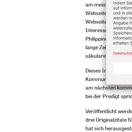
am meisten nachgef
Webseite von Radio 
Webseiten die Texte
Interesse. Rückmel
Philippinen sagen au
lange Zeit diese kur
säkulare indische Z
Dieses Interesse ha
Kommunikationsform
am nächsten kommt. 
bei der Predigt spri
Veröffentlicht wer
drei Originalzitate
hat sich herausgeste