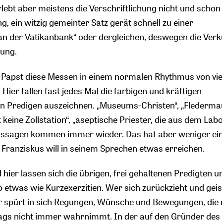
lebt aber meistens die Verschriftlichung nicht und schon
g, ein witzig gemeinter Satz gerät schnell zu einer
an der Vatikanbank“ oder dergleichen, deswegen die Ver
ung.
er Papst diese Messen in einem normalen Rhythmus von vi
Hier fallen fast jedes Mal die farbigen und kräftigen
ein Predigen auszeichnen. „Museums-Christen“, „Flederma
t keine Zollstation“, „aseptische Priester, die aus dem Lab
ssagen kommen immer wieder. Das hat aber weniger ei
, Franziskus will in seinem Sprechen etwas erreichen.
 hier lassen sich die übrigen, frei gehaltenen Predigten u
o etwas wie Kurzexerzitien. Wer sich zurückzieht und geis
 spürt in sich Regungen, Wünsche und Bewegungen, die 
tags nicht immer wahrnimmt. In der auf den Gründer des