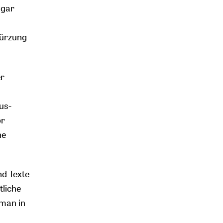
 gar
kürzung
er
us-
or
ne
nd Texte
tliche
man in