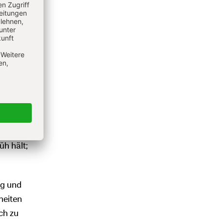
r
e
 den
at sogar
ine
 die
skus
h hält;
ng und
heiten
ch zu