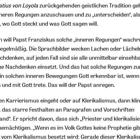
atius von Loyola
zurückgehenden geistlichen Tradition ge
nneren Regungen anzuschauen und zu „unterscheiden“, al
 wo Gott steckt und was Gott sagen will.
 will Papst Franziskus solche „inneren Regungen“ wachr
regelmäßig. Die Sprachbilder wecken Lachen oder Lächel
hdenken, auf jeden Fall sind sie alle unmittelbar einsehb
he Nachdenken einsetzt. Und das hat solche Regungen zur
s in solchen inneren Bewegungen Gott erkennbar ist, wenn 
 und mit Gott trete. Das will der Papst anregen.
n Karrierismus eingeht oder auf Klerikalismus, dann kli
, das starre Festhalten an Paragrafen und Vorschriften
d“. Er spricht davon, dass sich „Priester und klerikalisie
bemächtigen. „Wenn es im Volk Gottes keine Prophetie gib
ie vom Klerikalismus besetzt wird: Gerade dieser Klerikali