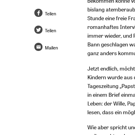
bekommen könne von 
bislang atemberaube
Teilen
Stunde eine freie F
romanhaftes Intervi
Teilen
immer wieder, und P
Bann geschlagen wa
Mailen
ganz anders kommun
Jetzt endlich, möch
Kindern wurde aus d
Tageszeitung „Papst
in einem Brief einm
Leben: der Wille, P
lesen, dass ein mög
Wie aber spricht u