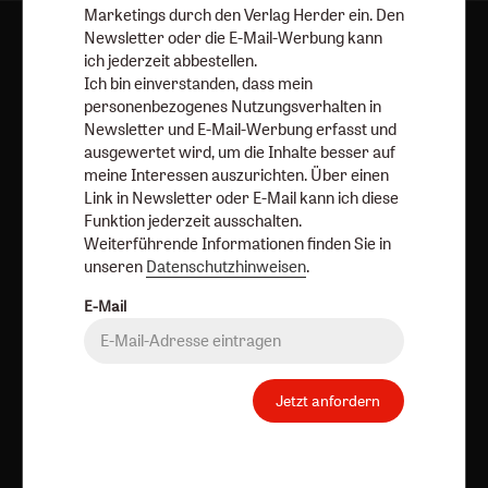
Marketings durch den Verlag Herder ein. Den
Newsletter oder die E-Mail-Werbung kann
ich jederzeit abbestellen.
Herder Korrespondenz-Newsletter
Ich bin einverstanden, dass mein
personenbezogenes Nutzungsverhalten in
Newsletter und E-Mail-Werbung erfasst und
Ja, ich möchte den kostenlosen Herder
ausgewertet wird, um die Inhalte besser auf
Korrespondenz-Newsletter abonnieren
und willige in
meine Interessen auszurichten. Über einen
die Verwendung meiner Kontaktdaten zum Zweck des E-
Link in Newsletter oder E-Mail kann ich diese
Funktion jederzeit ausschalten.
Mail-Marketings durch den Verlag Herder ein. Den
Weiterführende Informationen finden Sie in
Newsletter oder die E-Mail-Werbung kann ich jederzeit
unseren
Datenschutzhinweisen
.
abbestellen.
Ich bin einverstanden, dass mein personenbezogenes
E-Mail
Nutzungsverhalten in Newsletter und E-Mail-Werbung
erfasst und ausgewertet wird, um die Inhalte besser auf
meine Interessen auszurichten. Über einen Link in
Jetzt anfordern
Newsletter oder E-Mail kann ich diese Funktion jederzeit
ausschalten.
Weiterführende Informationen finden Sie in unseren