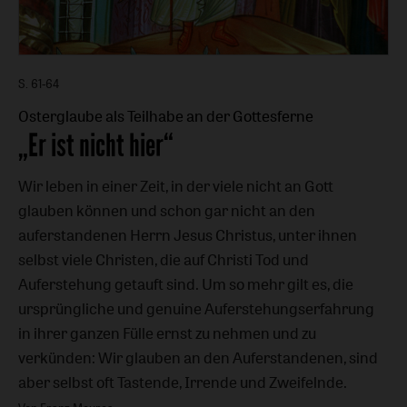
S. 61-64
Osterglaube als Teilhabe an der Gottesferne
:
„Er ist nicht hier“
Wir leben in einer Zeit, in der viele nicht an Gott
glauben können und schon gar nicht an den
auferstandenen Herrn Jesus Christus, unter ihnen
selbst viele Christen, die auf Christi Tod und
Auferstehung getauft sind. Um so mehr gilt es, die
ursprüngliche und genuine Auferstehungserfahrung
in ihrer ganzen Fülle ernst zu nehmen und zu
verkünden: Wir glauben an den Auferstandenen, sind
aber selbst oft Ta­stende, Irrende und Zweifelnde.