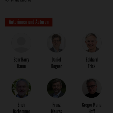
Von Franz Meures
Autorinnen und Autoren
Behr Harry
Daniel
Eckhard
Harun
Bogner
Frick
Erich
Franz
Gregor Maria
Garhammer
Meures
Hoff