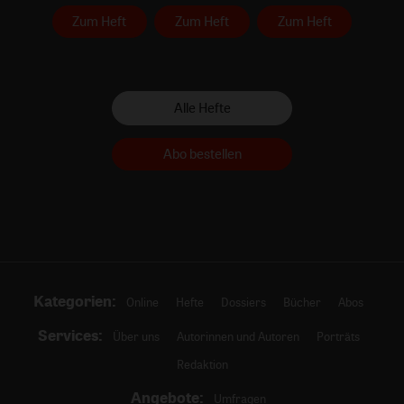
Zum Heft
Zum Heft
Zum Heft
Alle Hefte
Abo bestellen
Kategorien:
Online
Hefte
Dossiers
Bücher
Abos
Services:
Über uns
Autorinnen und Autoren
Porträts
Redaktion
Angebote:
Umfragen