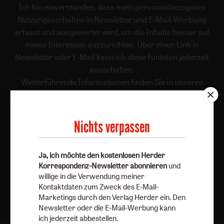
Ich bin einverstanden, dass mein personenbezogenes
Nutzungsverhalten in Newsletter und E-Mail-Werbung
erfasst und ausgewertet wird, um die Inhalte besser auf
meine Interessen auszurichten. Über einen Link in
Newsletter oder E-Mail kann ich diese Funktion jederzeit
ausschalten.
Weiterführende Informationen finden Sie in unseren
Datenschutzhinweisen
.
E-Mail
Nichts verpassen
Ja, ich möchte den kostenlosen Herder
Jetzt anmelden
Korrespondenz-Newsletter abonnieren
und
willige in die Verwendung meiner
Kontaktdaten zum Zweck des E-Mail-
Marketings durch den Verlag Herder ein. Den
Newsletter oder die E-Mail-Werbung kann
ich jederzeit abbestellen.