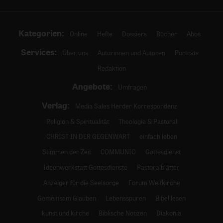
Kategorien:
Online
Hefte
Dossiers
Bücher
Abos
Services:
Über uns
Autorinnen und Autoren
Porträts
Redaktion
Angebote:
Umfragen
Verlag:
Media Sales Herder Korrespondenz
Religion & Spiritualität
Theologie & Pastoral
CHRIST IN DER GEGENWART
einfach leben
Stimmen der Zeit
COMMUNIO
Gottesdienst
Ideenwerkstatt Gottesdienste
Pastoralblätter
Anzeiger für die Seelsorge
Forum Weltkirche
Gemeinsam Glauben
Lebensspuren
Bibel lesen
kunst und kirche
Biblische Notizen
Diakonia