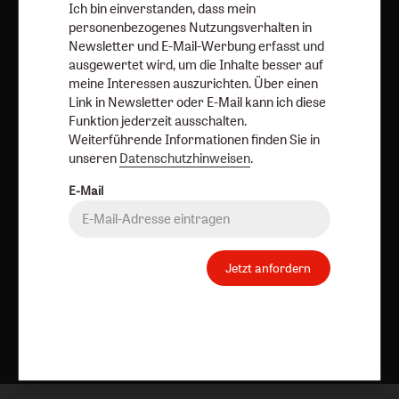
Ich bin einverstanden, dass mein
personenbezogenes Nutzungsverhalten in
AGB und Widerrufsbelehrung
Datenschutz
Newsletter und E-Mail-Werbung erfasst und
Barrierefreiheit
Impressum
ausgewertet wird, um die Inhalte besser auf
meine Interessen auszurichten. Über einen
Link in Newsletter oder E-Mail kann ich diese
Vertrag widerrufen
Abo online kündigen
Funktion jederzeit ausschalten.
Weiterführende Informationen finden Sie in
unseren
Datenschutzhinweisen
.
E-Mail
Jetzt anfordern
Nach oben