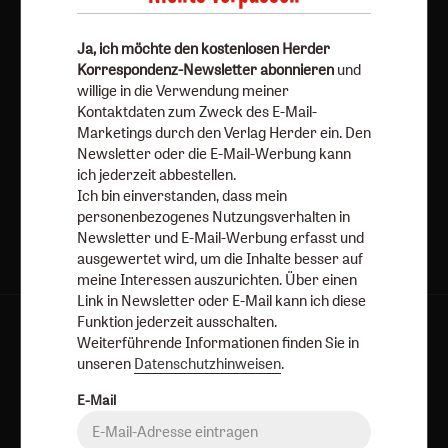
Weiterführende Informationen finden Sie in unseren
Datenschutzhinweisen
.
Ja, ich möchte den kostenlosen Herder
Korrespondenz-Newsletter abonnieren
und
E-Mail
willige in die Verwendung meiner
Kontaktdaten zum Zweck des E-Mail-
Marketings durch den Verlag Herder ein. Den
Newsletter oder die E-Mail-Werbung kann
Jetzt anmelden
ich jederzeit abbestellen.
Ich bin einverstanden, dass mein
personenbezogenes Nutzungsverhalten in
Newsletter und E-Mail-Werbung erfasst und
ausgewertet wird, um die Inhalte besser auf
meine Interessen auszurichten. Über einen
Link in Newsletter oder E-Mail kann ich diese
Funktion jederzeit ausschalten.
AGB und Widerrufsbelehrung
Datenschutz
Weiterführende Informationen finden Sie in
Barrierefreiheit
Impressum
unseren
Datenschutzhinweisen
.
E-Mail
Vertrag widerrufen
Abo online kündigen