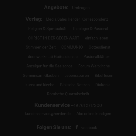
Angebote:
Umfragen
Verlag:
Media Sales Herder Korrespondenz
Religion & Spiritualität
Theologie & Pastoral
CHRIST IN DER GEGENWART
einfach leben
Stimmen der Zeit
COMMUNIO
Gottesdienst
Ideenwerkstatt Gottesdienste
Pastoralblätter
Anzeiger für die Seelsorge
Forum Weltkirche
Gemeinsam Glauben
Lebensspuren
Bibel lesen
kunst und kirche
Biblische Notizen
Diakonia
Römische Quartalschrift
Kundenservice
+49 761 2717200
kundenservice@herder.de
Abo online kündigen
Folgen Sie uns:
Facebook