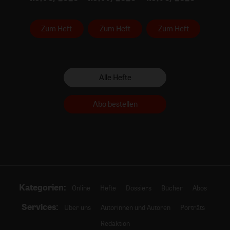
Zum Heft
Zum Heft
Zum Heft
Alle Hefte
Abo bestellen
Kategorien:
Online
Hefte
Dossiers
Bücher
Abos
Services:
Über uns
Autorinnen und Autoren
Porträts
Redaktion