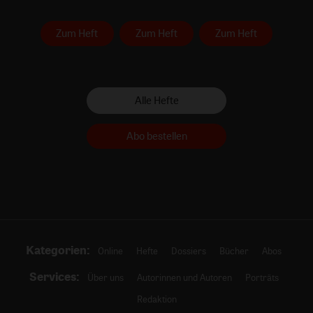
Zum Heft
Zum Heft
Zum Heft
Alle Hefte
Abo bestellen
Kategorien:
Online
Hefte
Dossiers
Bücher
Abos
Services:
Über uns
Autorinnen und Autoren
Porträts
Redaktion