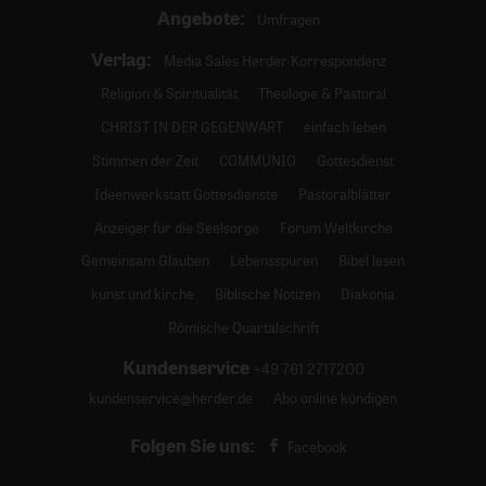
Angebote:
Umfragen
Verlag:
Media Sales Herder Korrespondenz
Religion & Spiritualität
Theologie & Pastoral
CHRIST IN DER GEGENWART
einfach leben
Stimmen der Zeit
COMMUNIO
Gottesdienst
Ideenwerkstatt Gottesdienste
Pastoralblätter
Anzeiger für die Seelsorge
Forum Weltkirche
Gemeinsam Glauben
Lebensspuren
Bibel lesen
kunst und kirche
Biblische Notizen
Diakonia
Römische Quartalschrift
Kundenservice
+49 761 2717200
kundenservice@herder.de
Abo online kündigen
Folgen Sie uns:
Facebook