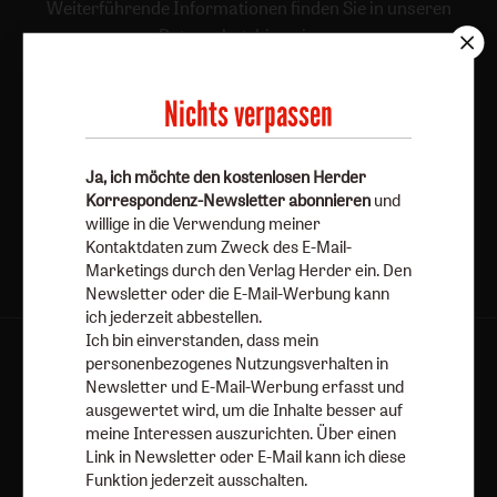
Weiterführende Informationen finden Sie in unseren
Datenschutzhinweisen
.
E-Mail
Nichts verpassen
Ja, ich möchte den kostenlosen Herder
Jetzt anmelden
Korrespondenz-Newsletter abonnieren
und
willige in die Verwendung meiner
Kontaktdaten zum Zweck des E-Mail-
Marketings durch den Verlag Herder ein. Den
Newsletter oder die E-Mail-Werbung kann
ich jederzeit abbestellen.
Ich bin einverstanden, dass mein
personenbezogenes Nutzungsverhalten in
AGB und Widerrufsbelehrung
Datenschutz
Newsletter und E-Mail-Werbung erfasst und
Barrierefreiheit
Impressum
ausgewertet wird, um die Inhalte besser auf
meine Interessen auszurichten. Über einen
Link in Newsletter oder E-Mail kann ich diese
Vertrag widerrufen
Abo online kündigen
Funktion jederzeit ausschalten.