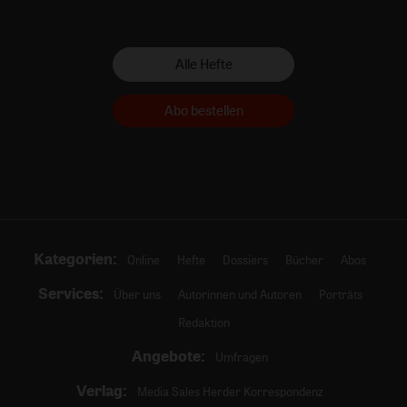
Alle Hefte
Abo bestellen
Kategorien:
Online
Hefte
Dossiers
Bücher
Abos
Services:
Über uns
Autorinnen und Autoren
Porträts
Redaktion
Angebote:
Umfragen
Verlag:
Media Sales Herder Korrespondenz