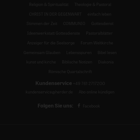
Religion & Spiritualität
Theologie & Pastoral
CHRIST IN DER GEGENWART
einfach leben
Stimmen der Zeit
COMMUNIO
Gottesdienst
Ideenwerkstatt Gottesdienste
Pastoralblätter
Anzeiger für die Seelsorge
Forum Weltkirche
Gemeinsam Glauben
Lebensspuren
Bibel lesen
kunst und kirche
Biblische Notizen
Diakonia
Römische Quartalschrift
Kundenservice
+49 761 2717200
kundenservice@herder.de
Abo online kündigen
Folgen Sie uns:
Facebook