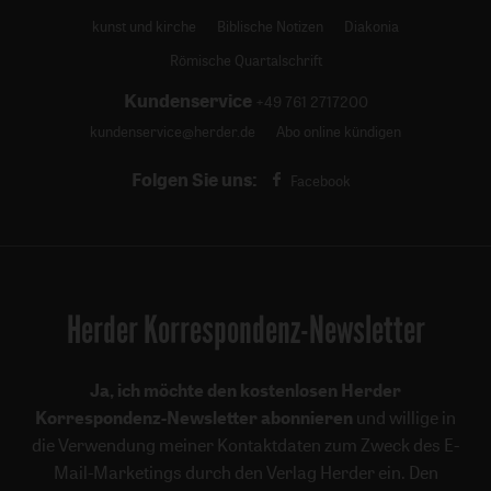
kunst und kirche
Biblische Notizen
Diakonia
Römische Quartalschrift
Kundenservice
+49 761 2717200
kundenservice@herder.de
Abo online kündigen
Folgen Sie uns:
Facebook
Herder Korrespondenz-Newsletter
Ja, ich möchte den kostenlosen Herder
Korrespondenz-Newsletter abonnieren
und willige in
die Verwendung meiner Kontaktdaten zum Zweck des E-
Mail-Marketings durch den Verlag Herder ein. Den