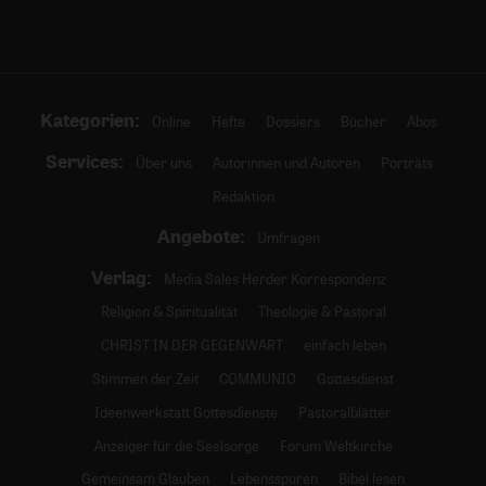
Kategorien:
Online
Hefte
Dossiers
Bücher
Abos
Services:
Über uns
Autorinnen und Autoren
Porträts
Redaktion
Angebote:
Umfragen
Verlag:
Media Sales Herder Korrespondenz
Religion & Spiritualität
Theologie & Pastoral
CHRIST IN DER GEGENWART
einfach leben
Stimmen der Zeit
COMMUNIO
Gottesdienst
Ideenwerkstatt Gottesdienste
Pastoralblätter
Anzeiger für die Seelsorge
Forum Weltkirche
Gemeinsam Glauben
Lebensspuren
Bibel lesen